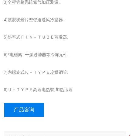
3)全程管路系统氮气加压测漏.
4)波浪状鳍片型强迫送风冷凝器.
5)斜率式ＦＩＮ－ＴＵＢＥ蒸发器.
6)*电磁阀; 干燥过滤器等冷冻元件.
7)内螺旋式Ｋ－ＴＹＰＥ冷媒铜管.
8)Ｕ－ＴＹＰＥ高速电热管,加热迅速
产品咨询