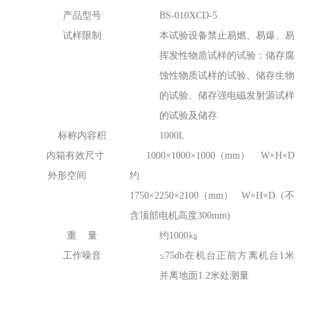
产品型号
BS-010XCD-5
试样限制
本试验设备禁止易燃、易爆、易
挥发性物质试样的试验；储存腐
蚀性物质试样的试验、储存生物
的试验、储存强电磁发射源试样
的试验及储存
标称内容积
1000L
内箱有效尺寸
1000×1000×1000（mm） W×H×D
外形空间
约
1750×2250×2100（mm） W×H×D（不
含顶部电机高度300mm)
重 量
约1000㎏
工作噪音
≤75db在机台正前方离机台1米
并离地面1.2米处测量