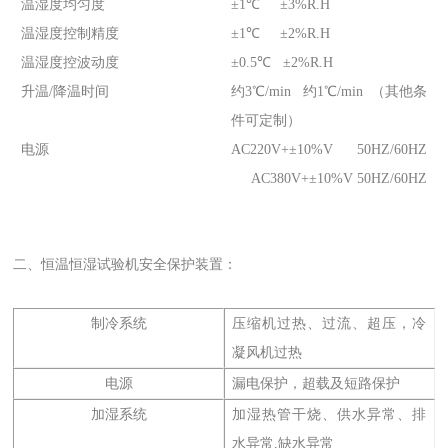
温湿度均匀度
±1℃ ±3%R.H
温湿度控制精度
±1℃ ±2%R.H
温湿度控波动度
±0.5℃ ±2%R.H
升温/降温时间
约3℃/min 约1℃/min （其他条
件可定制）
电源
AC220V+±10%V 50HZ/60HZ
AC380V+±10%V 50HZ/60HZ
二、恒温恒湿试验机安全保护装置：
制冷系统
压缩机过热、过流、超压，冷
凝风机过热
电源
漏电保护，超载及短路保护
加湿系统
加湿热管干烧、供水异常、排
水异常,缺水异常