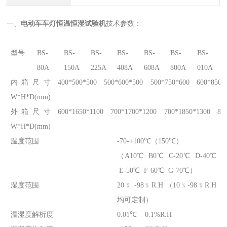
一、
电动车车灯恒温恒湿试验机
技术参数：
型号
BS-
BS-
BS-
BS-
BS-
BS-
BS-
80A
150A
225A
408A
608A
800A
010A
内箱尺寸
400*500*500
500*600*500
500*750*600
600*850*
W*H*D(mm)
外箱尺寸
600*1650*1100
700*1700*1200
700*1850*1300
80
W*H*D(mm)
温度范围
-70-+100℃（150℃）
（A10℃ B0℃ C-20℃ D-40℃
E-50℃ F-60℃ G-70℃）
湿度范围
20﹪ -98﹪R.H （10﹪-98﹪R.H
均可定制）
温湿度解析度
0.01℃ 0.1%R.H