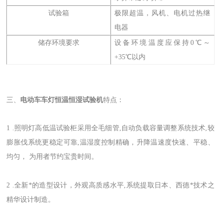
试验箱
极限超温，风机、电机过热继
电器
储存环境要求
设备环境温度应保持0℃～
+35℃以内
三、
电动车车灯恒温恒湿试验机
特点：
1 .
照明灯高低温试验柜采用全毛细管,自动负载容量调整系统技术,较
膨胀伐系统更稳定可靠,温湿度控制精确，升降温速度快速、平稳、
均匀， 为用者节约宝贵时间。
2 .全新*的造型设计，外观高质感水平,系统提取日本、西德*技术之
精华设计制造。