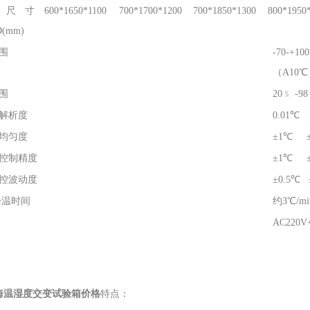
箱尺寸
600*1650*1100
700*1700*1200
700*1850*1300
800*1950
(mm)
围
-70-+1
（A10℃ 
围
20﹪ -
解析度
0.01℃ 
均匀度
±1℃ ±
控制精度
±1℃ ±
控波动度
±0.5℃ 
降温时间
约3℃/m
AC220V
海温湿度交变试验箱价格
特点：