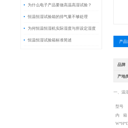
是怎样的？
为什么电子产品要做高温高湿试验？
恒温恒湿试验箱的排气量不够处理
为何恒温恒湿机实际湿度与所设定湿度
有偏差
恒温恒湿试验箱标准简述
产品
品牌
产地
一、温
型号
内
W*H*D