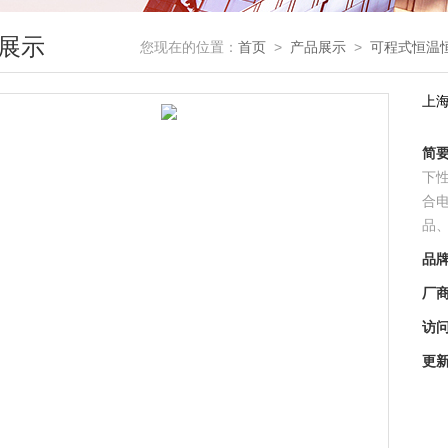
展示
您现在的位置：
首页
>
产品展示
>
可程式恒温
上
简
下
合
品
品
厂
访
更