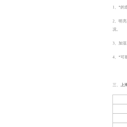
1、*
2、明
况。
3、加
4、*
三、
上