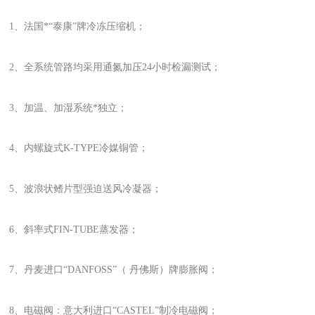
1、法国*“泰康”牌冷冻压缩机；
2、全系统管路均采用通氮加压24小时检漏测试；
3、加温、加湿系统*独立；
4、内螺旋式K-TYPE冷媒铜管；
5、波浪状鳍片型强迫送风冷凝器；
6、斜率式FIN-TUBE蒸发器；
7、丹麦进口“DANFOSS”（ 丹佛斯）牌膨胀阀；
8、电磁阀：意大利进口“CASTEL”制冷电磁阀；