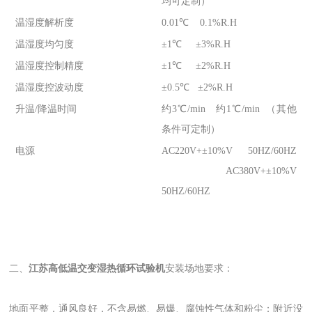
均可定制）
温湿度解析度
0.01℃ 0.1%R.H
温湿度均匀度
±1℃ ±3%R.H
温湿度控制精度
±1℃ ±2%R.H
温湿度控波动度
±0.5℃ ±2%R.H
升温/降温时间
约3℃/min 约1℃/min （其他
条件可定制）
电源
AC220V+±10%V 50HZ/60HZ
AC380V+±10%V
50HZ/60HZ
二、
江苏高低温交变湿热循环试验机
安装场地要求：
地面平整，通风良好，不含易燃、易爆、腐蚀性气体和粉尘；附近没