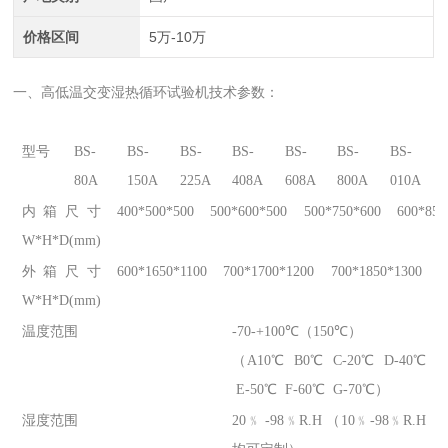
价格区间
5万-10万
一、高低温交变湿热循环试验机技术参数：
型号
BS-
BS-
BS-
BS-
BS-
BS-
BS-
80A
150A
225A
408A
608A
800A
010A
内箱尺寸
400*500*500
500*600*500
500*750*600
600*850
W*H*D(mm)
外箱尺寸
600*1650*1100
700*1700*1200
700*1850*1300
8
W*H*D(mm)
温度范围
-70-+100℃（150℃）
（A10℃ B0℃ C-20℃ D-40℃
E-50℃ F-60℃ G-70℃）
湿度范围
20﹪ -98﹪R.H （10﹪-98﹪R.H