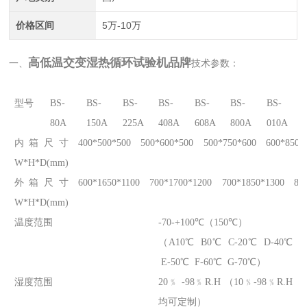
价格区间
5万-10万
高低温交变湿热循环试验机品牌
一、
技术参数：
型号
BS-
BS-
BS-
BS-
BS-
BS-
BS-
80A
150A
225A
408A
608A
800A
010A
内箱尺寸
400*500*500
500*600*500
500*750*600
600*850*
W*H*D(mm)
外箱尺寸
600*1650*1100
700*1700*1200
700*1850*1300
80
W*H*D(mm)
温度范围
-70-+100℃（150℃）
（A10℃ B0℃ C-20℃ D-40℃
E-50℃ F-60℃ G-70℃）
湿度范围
20﹪ -98﹪R.H （10﹪-98﹪R.H
均可定制）