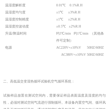
温湿度解析度
0.01℃ 0.1%R.H
温湿度均匀度
±1℃ ±3%R.H
温湿度控制精度
±1℃ ±2%R.H
温湿度控波动度
±0.5℃ ±2%R.H
升温/降温时间
约3℃/min 约1℃/min （其他条
件可定制）
电源
AC220V+±10%V 50HZ/60HZ
AC380V+±10%V 50HZ/60HZ
二、高低温交变湿热循环试验机空气循环系统：
试验样品放置在测试空间内，需要保证样品表面温度及湿度的均匀
性，必须对测试空间气流进行强制循环。本设备内置空气间、循环风