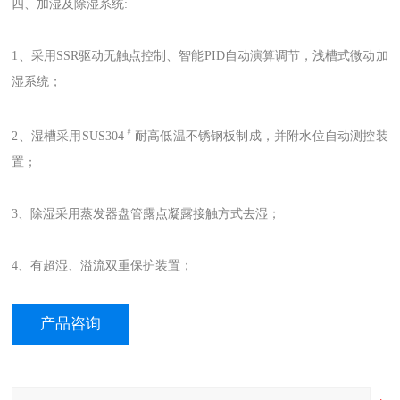
四、加湿及除湿系统:
1、采用SSR驱动无触点控制、智能PID自动演算调节，浅槽式微动加
湿系统；
﹟
2、湿槽采用SUS304
耐高低温不锈钢板制成，并附水位自动测控装
置；
3、除湿采用蒸发器盘管露点凝露接触方式去湿；
4、有超湿、溢流双重保护装置；
产品咨询