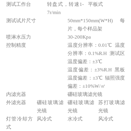
测试工作台
转盘式，转速1-
平板式
7r/min
测试试片尺寸
50mm*150mm(W*H)每
片，每个样品架
喷淋水压力
30-200Kpa
控制精度
温度分辨率：0.01℃ 温度
分辨率：0.1%R.H 测试区
温度偏差：±3℃
温度偏差：±3%R.H 黑板
温度偏差：±3℃ 辐照强度
偏差：±10%W/㎡
内滤光器
硼硅玻璃滤光镜
外滤光器
硼硅玻璃滤
硼硅玻璃滤
苏打玻璃滤
光镜
光镜
光镜
灯管冷却方
风冷式
水冷式
风冷式
式