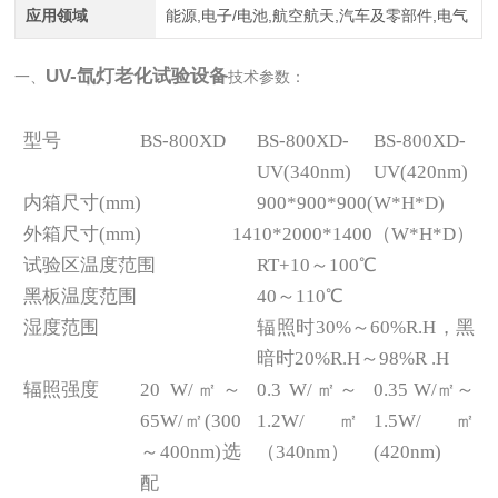
应用领域
能源,电子/电池,航空航天,汽车及零部件,电气
UV-氙灯老化试验设备
一、
技术参数：
型号
BS-800XD
BS-800XD-
BS-800XD-
UV(340nm)
UV(420nm)
内箱尺寸(mm)
900*900*900(W*H*D)
外箱尺寸(mm)
1410*2000*1400（W*H*D）
试验区温度范围
RT+10～100℃
黑板温度范围
40～110℃
湿度范围
辐照时30%～60%R.H，黑
暗时20%R.H～98%R .H
辐照强度
20 W/㎡～
0.3 W/㎡～
0.35 W/㎡～
65W/㎡(300
1.2W/㎡
1.5W/㎡
～400nm)选
（340nm）
(420nm)
配