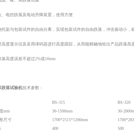
成面、棱、角跌落试验
位、电控跌落及电动升降装置，使用方便
物托架与包装试件的自由分离，实现包装试件的自由跌落，冲击振动小，
显高度显示仪及采用译码器进行高度跟踪，从而能精确地给出产品跌落高
落高度误差不超过2%或10mm
苏跌落试验机
技术参数：
BS-315
BS-320
度mm
30-1500mm
30-2000
形尺寸
1700*2515*1200mm
1700*28
G
400
500