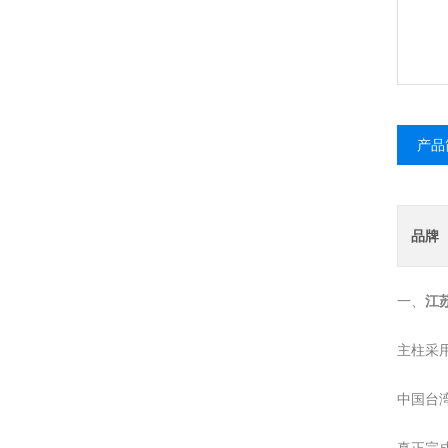
产品
品牌
江
一、
主柱采
中国台