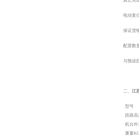
真正完
电动复
保证货
配置数
与预设跌
江
二、
型号
跌路高
机台外
重量K