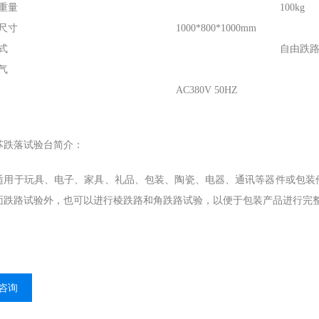
重量
100kg
尺寸
1000*800*1000mm
式
自由跌
气
AC380V 50HZ
苏跌落试验台
简介：
适用于玩具、电子、家具、礼品、包装、陶瓷、电器、通讯等器件或包装
面跌路试验外，也可以进行棱跌路和角跌路试验，以便于包装产品进行完
咨询