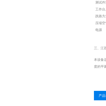
测试件
工作台
跌路方
压缩空
电源
江
三、
本设备
度的平
产品