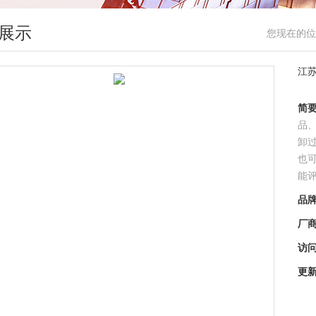
展示
您现在的位
江
简
品
卸
也
能
品
厂
访
更