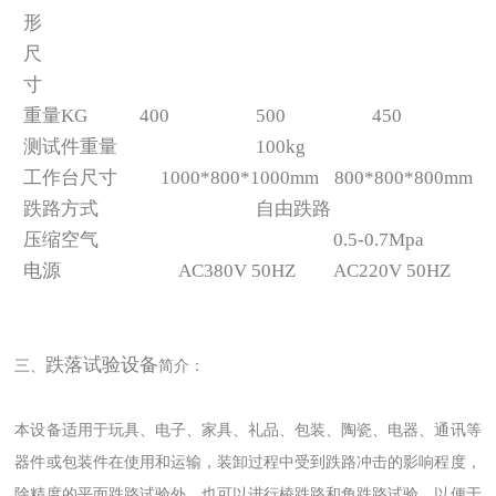
形
尺
寸
重量KG
400
500
450
测试件重量
100kg
工作台尺寸
1000*800*1000mm
800*800*800mm
跌路方式
自由跌路
压缩空气
0.5-0.7Mpa
电源
AC380V 50HZ
AC220V 50HZ
跌落试验设备
三、
简介：
本设备适用于玩具、电子、家具、礼品、包装、陶瓷、电器、通讯等
器件或包装件在使用和运输，装卸过程中受到跌路冲击的影响程度，
除精度的平面跌路试验外，也可以进行棱跌路和角跌路试验，以便于