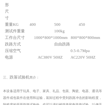
形
尺
寸
重量KG
400
500
450
测试件重量
100kg
工作台尺寸
1000*800*1000mm
800*800*800mm
跌路方式
自由跌路
压缩空气
0.5-0.7Mpa
电源
AC380V 50HZ
AC220V 50HZ
跌落试验机
三、
简介：
本设备适用于玩具、电子、家具、礼品、包装、陶瓷、电器、通讯等
器件或包装件在使用和运输，装卸过程中受到跌路冲击的影响程度，
除精度的平面跌路试验外，也可以进行棱跌路和角跌路试验，以便于