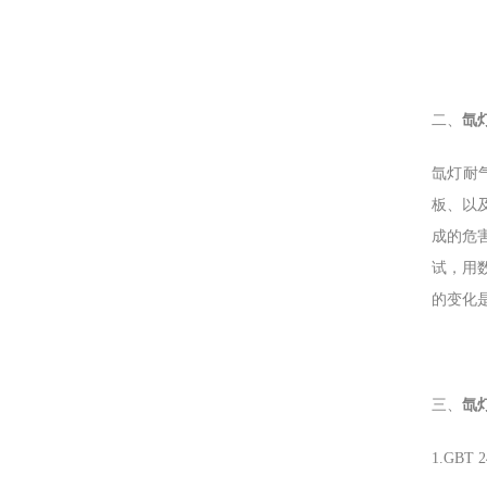
氙
二、
氙灯耐
板、以
成的危
试，用
的变化
三、
氙
1.GBT 