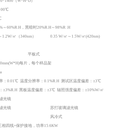
000*1400（W*H*D）
100℃
℃
～60%R.H，黑暗时20%R.H～98%R .H
㎡～1.2W/㎡（340nm）
0.35 W/㎡～1.5W/㎡(420nm)
平板式
150mm(W*H)每片，每个样品架
a
：0.01℃ 温度分辨率：0.1%R.H 测试区温度偏差：±3℃
±3%R.H 黑板温度偏差：±3℃ 辐照强度偏差：±10%W/㎡
滤光镜
滤光镜
苏打玻璃滤光镜
风冷式
V三相四线+保护接地，功率15.6KW