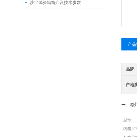
的区别
沙尘试验箱简介及技术参数
产品
品牌
产地
氙
一
、
型号
内箱尺寸