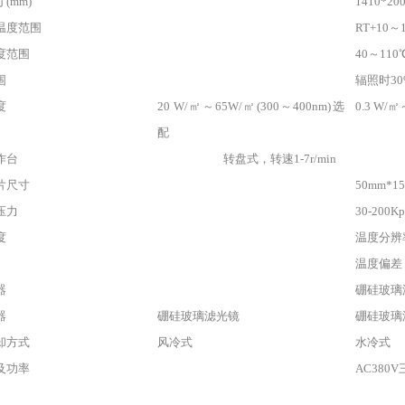
(mm)
1410*2
温度范围
RT+10～
度范围
40～110
围
辐照时30%
度
20 W/㎡～65W/㎡(300～400nm)选
0.3 W/
配
作台
转盘式，转速1-7r/min
片尺寸
50mm*
压力
30-200Kp
度
温度分辨率
温度偏差：
器
硼硅玻璃
器
硼硅玻璃滤光镜
硼硅玻璃
却方式
风冷式
水冷式
及功率
AC380