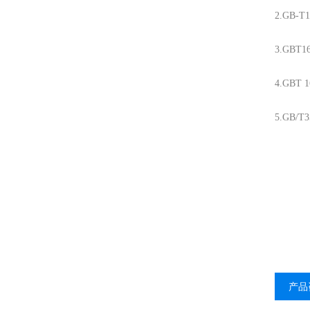
2.GB-
3.GBT
4.GBT
5.GB/
产品