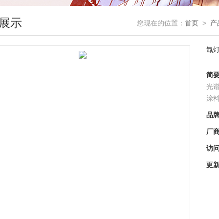
展示
您现在的位置：
首页
>
产
氙
简
光
涂
品
厂
访
更