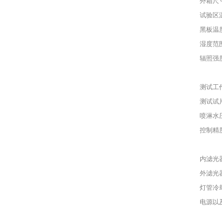
外箱尺寸
试验区
黑板温
湿度范
辐照强
测试工
测试试
喷淋水
控制精
内滤光
外滤光
灯管冷
电源以