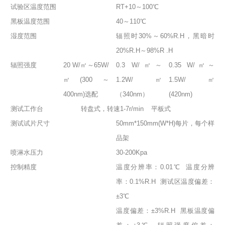
试验区温度范围
RT+10～100℃
黑板温度范围
40～110℃
湿度范围
辐照时30%～60%R.H，黑暗时
20%R.H～98%R .H
辐照强度
20 W/㎡～65W/
0.3 W/㎡～
0.35 W/㎡～
㎡(300～
1.2W/㎡
1.5W/㎡
400nm)选配
（340nm）
(420nm)
测试工作台
转盘式，转速1-7r/min
平板式
测试试片尺寸
50mm*150mm(W*H)每片，每个样
品架
喷淋水压力
30-200Kpa
控制精度
温度分辨率：0.01℃ 温度分辨
率：0.1%R.H 测试区温度偏差：
±3℃
温度偏差：±3%R.H 黑板温度偏