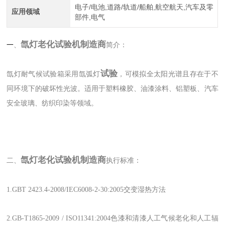
电子/电池,道路/轨道/船舶,航空航天,汽车及零
应用领域
部件,电气
氙灯老化试验机制造商
一
、
简介：
试验
氙灯耐气候试验箱采用氙弧灯
，可模拟全太阳光谱且存在于不
同环境下的破坏性光波。适用于塑料橡胶、油漆涂料、铝塑板、汽车
安全玻璃、纺织印染等领域。
氙灯老化试验机制造商
二、
执行标准：
1.GBT 2423.4-2008/IEC6008-2-30:2005交变湿热方法
2.GB-T1865-2009 / ISO11341:2004色漆和清漆人工气候老化和人工辐