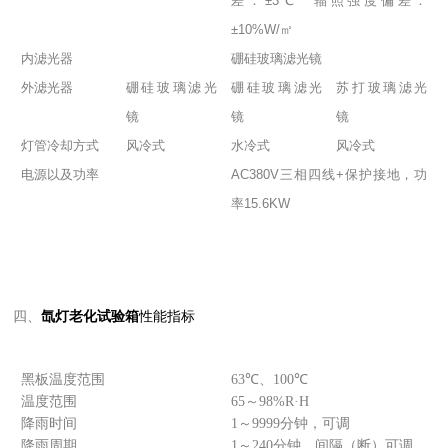
差：±3℃ 辐照强度偏差：
±10%W/㎡
内滤光器
硼硅玻璃滤光镜
外滤光器
硼硅玻璃滤光
硼硅玻璃滤光
苏打玻璃滤光
镜
镜
镜
灯管冷却方式
风冷式
水冷式
风冷式
电源以及功率
AC380V三相四线+保护接地，功
率15.6KW
四、
氙灯老化试验箱
性能指标
黑板温度范围
63℃、100℃
温度范围
65～98%R·H
降雨时间
1～9999分钟，可调
降雨周期
1～240分钟，间隔（断）可调