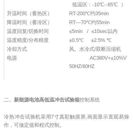
低温区：-10℃--65℃ ）
升温时间（蓄热区）
RT-200℃约35min
降温时间（蓄冷区）
RT—70℃约55min
温度回复/切换时间
≤5min / ≤10sec以内
温度精度/分布精度
±0.5℃ ±2.5% ℃
冷却方式
风、水冷式/双断压缩机
电源
AC380V+±10%V
50HZ/60HZ
二、
新能源电池高低温冲击试验箱
控制系统
冷热冲击试验机采用7寸真彩触摸屏,画面显示直观易操
作，可做定值和程式控制。