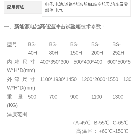
电子/电池,道路/轨道/船舶,航空航天,汽车及零
应用领域
部件,电气
一、
新能源电池高低温冲击试验箱
技术参数：
型号
BS-
BS-
BS-
BS-
BS-
40H
80H
150H
200H
252H
内箱尺寸
400*350*300
500*400*400
600*500*50
W*H*D(mm)
外箱尺寸
1100*1930*1450
1200*2000*1550
1300
W*H*D(mm)
重量
500
700
900
1100
1300
(KG)
温度范围
（A-45℃ B-55℃ C-65℃
高温区：+60℃-150℃