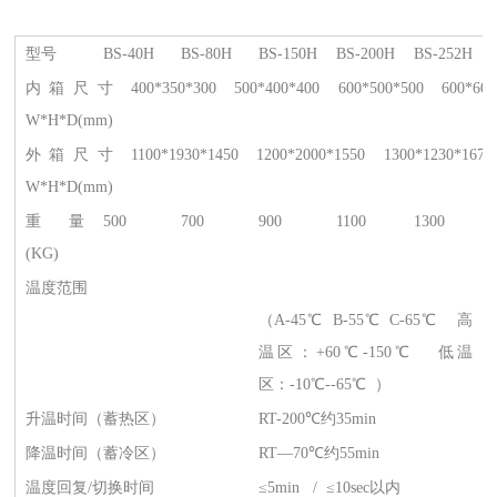
型号
BS-40H
BS-80H
BS-150H
BS-200H
BS-252H
内箱尺寸
400*350*300
500*400*400
600*500*500
600*600
W*H*D(mm)
外箱尺寸
1100*1930*1450
1200*2000*1550
1300*1230*1670
W*H*D(mm)
重量
500
700
900
1100
1300
(KG)
温度范围
（A-45℃ B-55℃ C-65℃ 高
温区：+60℃-150℃ 低温
区：-10℃--65℃ ）
升温时间（蓄热区）
RT-200℃约35min
降温时间（蓄冷区）
RT—70℃约55min
温度回复/切换时间
≤5min / ≤10sec以内