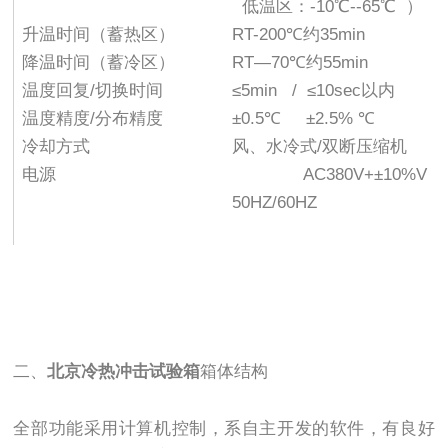
低温区：-10℃--65℃ ）
升温时间（蓄热区）
RT-200℃约35min
降温时间（蓄冷区）
RT—70℃约55min
温度回复/切换时间
≤5min / ≤10sec以内
温度精度/分布精度
±0.5℃ ±2.5% ℃
冷却方式
风、水冷式/双断压缩机
电源
AC380V+±10%V
50HZ/60HZ
二、
北京冷热冲击试验箱
箱体结构
全部功能采用计算机控制，系自主开发的软件，有良好