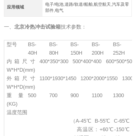
电子/电池,道路/轨道/船舶,航空航天,汽车及零
应用领域
部件,电气
一、
北京冷热冲击试验箱
技术参数：
型号
BS-
BS-
BS-
BS-
BS-
40H
80H
150H
200H
252H
内箱尺寸
400*350*300
500*400*400
600*500*500
W*H*D(mm)
外箱尺寸
1100*1930*1450
1200*2000*1550
1300*
W*H*D(mm)
重量
500
700
900
1100
1300
(KG)
温度范围
（A-45℃ B-55℃ C-65℃
高温区：+60℃-150℃