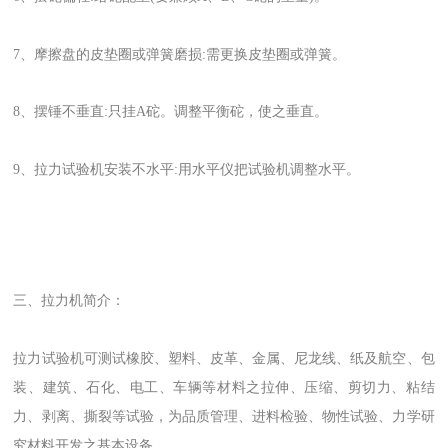
7、摩擦盘的皮垫圈或弹簧磨损:需更换皮垫圈或弹簧。
8、摆锤不垂直:只挂A砣。调整平衡砣，使之垂直。
9、拉力试验机安装不水平:用水平仪把试验机调整水平。
三、拉力机
简介：
拉力试验机可测试橡胶、塑料、皮革、金属、尼龙线、纸及航空、包
装、建筑、石化、电工、车辆等材料之拉伸、压缩、剪切力、粘结
力、剥离、撕裂等试验，为品质管理、进料检验、物性试验、力学研
究材料开发之基本设备。