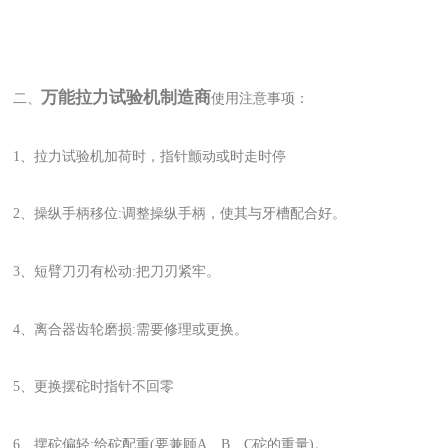
万能拉力试验机制造商
二、
使用注意事项：
1、拉力试验机加荷时，指针颤动或时走时停
2、操纵手柄移位:调整操纵手柄，使其与牙槽配合好。
3、短臂刀刃有松动:把刀刃紧牢。
4、离合器齿轮磨损:需要修理或更换。
5、更换摆砣时指针不回零
6、摆砣偏轻:给砣配重(要兼顾A、B、C砣的重量)。