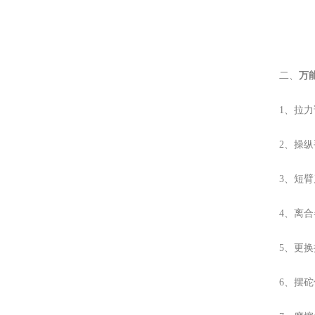
万
二、
1、拉
2、操
3、短
4、离
5、更
6、摆砣