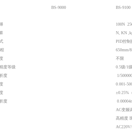
BS-9000
BS-9100
择
100N 25
算
N, KN ,k
式
PID控
行程
650mm/
度
不限
精度等级
0.5级/1
析度
1/500000
度
0.001-
度
±0.25%
析度
0.0000
AC变频
高精度 
AC220V/