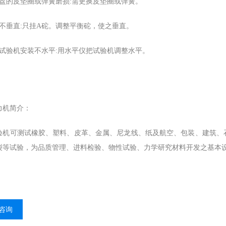
擦盘的皮垫圈或弹簧磨损:需更换皮垫圈或弹簧。
锤不垂直:只挂A砣。调整平衡砣，使之垂直。
力试验机安装不水平:用水平仪把试验机调整水平。
力机
简介：
验机可测试橡胶、塑料、皮革、金属、尼龙线、纸及航空、包装、建筑、
裂等试验，为品质管理、进料检验、物性试验、力学研究材料开发之基本
咨询