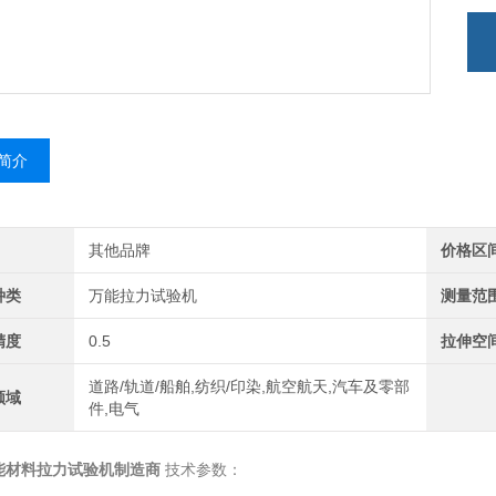
简介
其他品牌
价格区
种类
万能拉力试验机
测量范
精度
0.5
拉伸空
道路/轨道/船舶,纺织/印染,航空航天,汽车及零部
领域
件,电气
能材料拉力试验机制造商
技术参数：