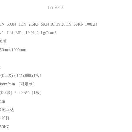
BS-9010
0N 500N 1KN 2.5KN 5KN 10KN 20KN 50KN 100KN
gf，Lbf ,MPa ,Lbf/In2, kgf/mm2
制换算
850mm/1000mm
级
(0.5级) / 1/250000(1级)
500mm/min （可定制）
（0.5级）/ ±0.5%（1级）
4mm
调速马达
珠丝杆
50HZ