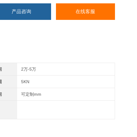
产品咨询
在线客服
间
2万-5万
围
5KN
间
可定制mm