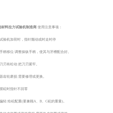
能材料拉力试验机制造商
使用注意事项：
力试验机加荷时，指针颤动或时走时停
纵手柄移位:调整操纵手柄，使其与牙槽配合好。
臂刀刃有松动:把刀刃紧牢。
合器齿轮磨损:需要修理或更换。
换摆砣时指针不回零
偏轻:给砣配重(要兼顾A、B、C砣的重量)。