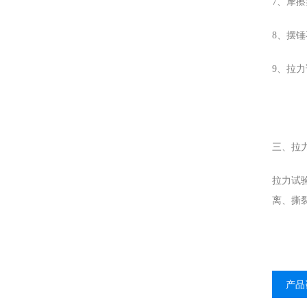
7、摩
8、摆
9、拉
三、拉
拉力试
离、撕
产品