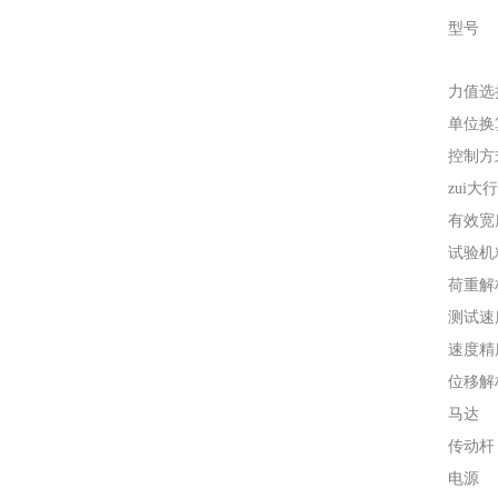
型号
力值选
单位换
控制方
zui大
有效宽
试验机
荷重解
测试速
速度精
位移解
马达
传动杆
电源