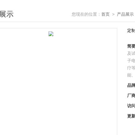
展示
您现在的位置：
首页
>
产品展示
定
简
及
子
疗
能
品
厂
访
更