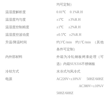
均可定制）
温湿度解析度
0.01℃ 0.1%R.H
温湿度均匀度
±1℃ ±3%R.H
温湿度控制精度
±1℃ ±2%R.H
温湿度控波动度
±0.5℃ ±2%R.H
升温/降温时间
约3℃/min 约1℃/min （其他
条件可定制）
内外部材料
外箱为冷轧钢板烤漆处理（可
选）内箱SUS316不锈钢板
冷却方式
水冷式与风冷式
电源
AC220V+±10%V 50HZ/60HZ
AC380V+±10%V
50HZ/60HZ