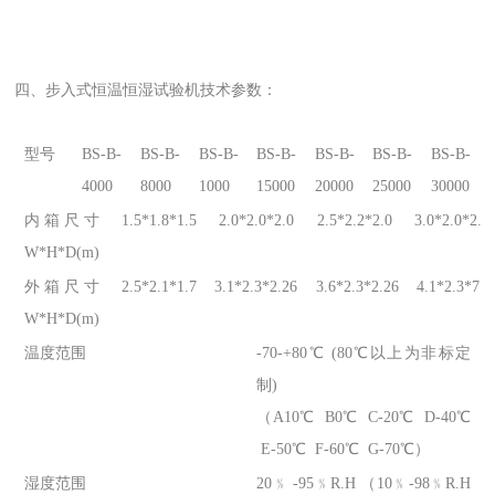
四、
步入式恒温恒湿试验机
技术参数：
型号
BS-B-
BS-B-
BS-B-
BS-B-
BS-B-
BS-B-
BS-B-
4000
8000
1000
15000
20000
25000
30000
内箱尺寸
1.5*1.8*1.5
2.0*2.0*2.0
2.5*2.2*2.0
3.0*2.0*2.5
W*H*D(m)
外箱尺寸
2.5*2.1*1.7
3.1*2.3*2.26
3.6*2.3*2.26
4.1*2.3*7.5
W*H*D(m)
温度范围
-70-+80℃ (80℃以上为非标定
制)
（A10℃ B0℃ C-20℃ D-40℃
E-50℃ F-60℃ G-70℃）
湿度范围
20﹪ -95﹪R.H （10﹪-98﹪R.H