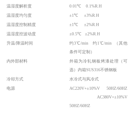
温湿度解析度
0.01℃ 0.1%R.H
温湿度均匀度
±1℃ ±3%R.H
温湿度控制精度
±1℃ ±2%R.H
温湿度控波动度
±0.5℃ ±2%R.H
升温/降温时间
约3℃/min 约1℃/min （其他
条件可定制）
内外部材料
外箱为冷轧钢板烤漆处理（可
选）内箱SUS316不锈钢板
冷却方式
水冷式与风冷式
电源
AC220V+±10%V 50HZ/60HZ
AC380V+±10%V
50HZ/60HZ