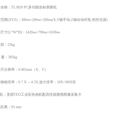
名称：TL3020 PC多功能坐标测量机
范围(XYZ)：300㎜×200㎜×200㎜(X,Y轴手动,Z轴自动对焦,程控光源)
寸(L*W*H)：1420㎜×790㎜×1630㎜
荷：25kg
量：305kg
尺分辨率：0.001mm（X、Y）
镜倍率：0.7 X -- 4.5X,放大倍率：18X-180X倍
像机：美国TEO工业彩色相机配高性能微视图像采集卡
距离：95 mm