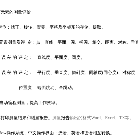
何元素的测量评价：
位：找正、旋转、置零、平移及坐标系的存储、提取。
素测量及评 定：点、直线、平面、圆、椭圆、相交、距离、对称、垂
误 差 的 评 定： 直线度、平面度、圆度。
误 差 的 评 定： 平行度、垂直度、倾斜度、同轴度(同心度)、对称度
度、 端面跳动、全跳动。
以自动编程测量，提高工作效率。
存打印测量结果和测量报告。
测量
报告
输出的格式Word、Excel、TX等。
indow操作系统，中文操作界面；汉语、英语和德语相互转换。