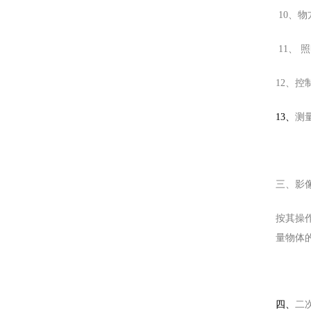
10、物方
11、
12、控
13、
测量
影
三、
按其操
量物体
四、
二