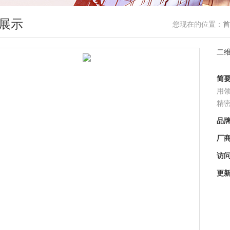
展示
您现在的位置：
首
二
简
用
精
品
厂
访
更