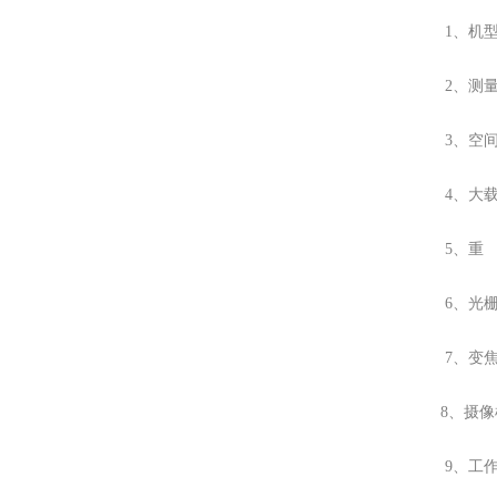
1、机型
2、测量
3、空间尺
4、大载
5、重 
6、光栅
7、变焦物
8、摄
9、工作