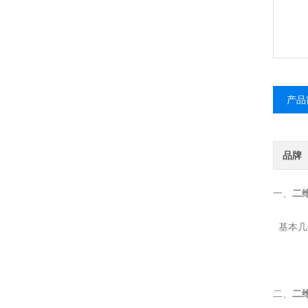
呢？
产品
品牌
一
二
、
基本几
二
二、