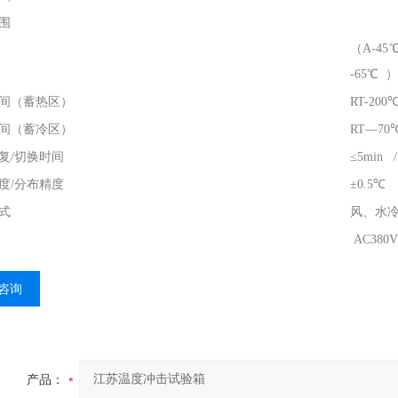
围
（A-45
-65℃ ）
间（蓄热区）
RT-200
间（蓄冷区）
RT—70℃
复/切换时间
≤5min 
度/分布精度
±0.5℃ 
式
风、水冷
AC380V
咨询
产品：