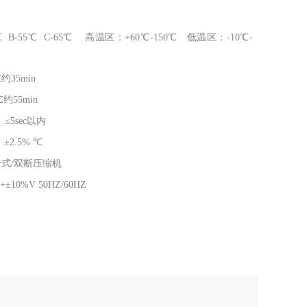
℃ B-55℃ C-65℃ 高温区：+60℃-150℃ 低温区：-10℃-
℃约35min
约55min
/ ≤5sec以内
±2.5% ℃
式/双断压缩机
+±10%V 50HZ/60HZ