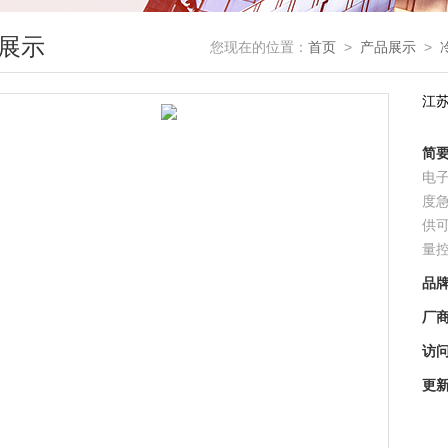
展示
您现在的位置：
首页
>
产品展示
>
江
简
电
度
供
量
品
厂
访
更