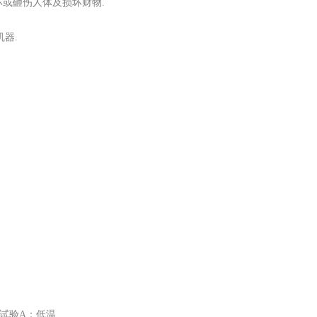
坏或砸伤人体及损坏财物.
机器.
方法 试验A：低温