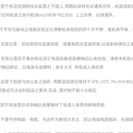
器应置于机层坚固附排水装置之平面上,周围应保持良好通风空间，机器底
任何机器之间与机身zui少应有70公分以 上之距离，以便通风．
置于平坦无振动之地面安装定位调整机身底部的四个水平脚，使机身平衡，
器之安装位置，切勿受阳光直接照射，请避免阳光直接照射,以免影响测试之
器之安装位置应尽量勿靠近其它电器设备或易燃物品以免危险，请将本机
学物品附近，以免发生故障时，发生火灾 和造成人身伤害.
免设置于肮脏与灰尘多之场所. 周围温湿度应维持于10℃~25℃;70±10％R
度慢或无法达到低温之要求,且温 度控制不能十分稳定.
身顶部不得放置任何杂物以免重物掉下造成人体受伤财物受损.
运时不要手持电箱、电线、马达作为推动力支点，防止电箱电器损坏、松脱或