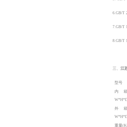
6.GB/
7.GB/
8.GB/
三、
江
型号
内
W*H*D
外
W*H*D
重量(K