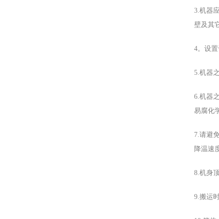
3.机
壁及其它
4。设
5.机
6.机
易腐化
7.请避
降温速
8.机
9.搬