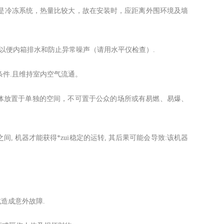
部是冷冻系统，热量比较大，故在安装时，应距离外围环境及墙
以便内箱排水和防止异常噪声（请用水平仪检查）.
条件.且维持室内空气流通。
机体放置于单独的空间，不可置于公众的场所或有易燃、易爆、
H之间, 机器才能获得*zui稳定的运转, 其后果可能会导致:该机器
造成意外故障.