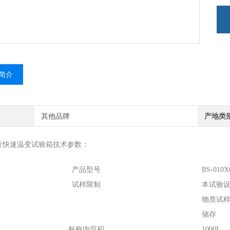
简介
其他品牌
产地类
性快速温变试验箱技术参数：
产品型号
BS-010X
试样限制
本试验
物质试
储存
标称内容积
1000L