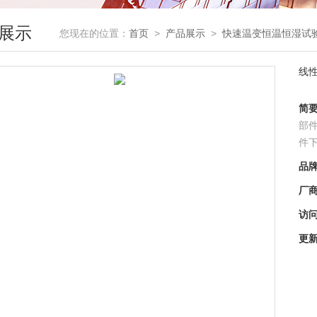
展示
您现在的位置：
首页
>
产品展示
>
快速温变恒温恒湿试
线
简
部
件
品
厂
访
更