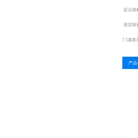
.定点
.语言转
7.5真
产品