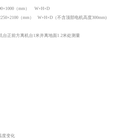
000×1000（mm） W×H×D
×2250×2100（mm） W×H×D（不含顶部电机高度300mm)
㎏
b在机台正前方离机台1米并离地面1.2米处测量
的温度变化