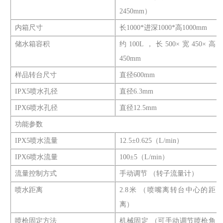
2450mm）
内箱尺寸
长1000*进深1000*高1000mm
储水箱容积
约100L，长500×宽450×高
450mm
样品转台尺寸
直径600mm
IPX5喷水孔径
直径6.3mm
IPX6喷水孔径
直径12.5mm
功能参数
IPX5喷水流量
12.5±0.625（L/min）
IPX6喷水流量
100±5（L/min）
流量控制方式
手动调节 （转子流量计）
喷水距离
2.8米 （喷嘴离转台中心的距
离）
喷枪固定方法
机械固定 （可手动调节喷枪角