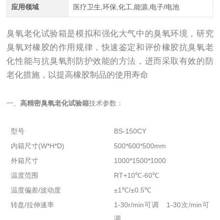
应用领域
医疗卫生,环保,化工,能源,电子/电池
臭氧老化试验箱是模拟和强化大气中的臭氧环境，研究
臭氧对橡胶的作用规律，快速鉴定和评价橡胶抗臭氧老
化性能与抗臭氧剂防护效能的方法，进而采取有效的防
老化措施，以提高橡胶制品的使用寿命
一、
高精密臭氧老化试验箱
技术参数：
型号
BS-150CY
内箱尺寸(W*H*D)
500*600*500mm
外箱尺寸
1000*1500*1000
温度范围
RT+10℃-60℃
温度偏差/波动度
±1℃/±0.5℃
转盘/拉伸速率
1-30r/min可调 1-30次/min可
调