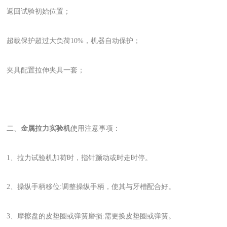
返回试验初始位置；
超载保护超过大负荷10%，机器自动保护；
夹具配置拉伸夹具一套；
二、
金属拉力实验机
使用注意事项：
1、拉力试验机加荷时，指针颤动或时走时停。
2、操纵手柄移位:调整操纵手柄，使其与牙槽配合好。
3、摩擦盘的皮垫圈或弹簧磨损:需更换皮垫圈或弹簧。