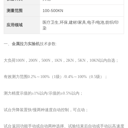
测量范围
100-500KN
医疗卫生,环保,建材/家具,电子/电池,纺织/印
应用领域
染
一、
金属拉力实验机
技术参数:
大负荷100N，200N，500N，1KN，2KN，5KN，10KN以内自选；
有效测力范围0.2%～100%（1级）/0.4%～100%（0.5级）；
测力精度示值的±1%以内/示值的±0.5%以内；
试台升降装置快/慢两种速度自动控制，可点动；
试台返回功能手动或自动两种选择、试验结束后自动或手动以
高
速度