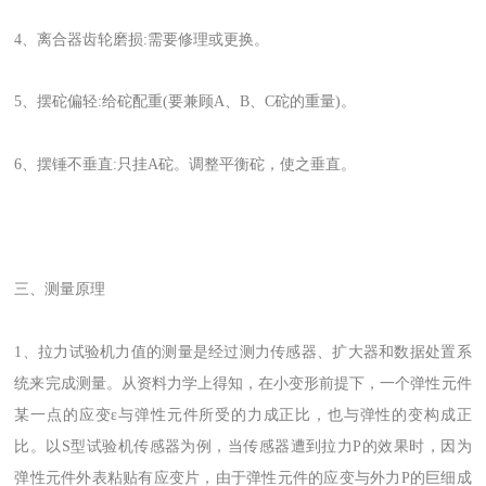
4、离合器齿轮磨损:需要修理或更换。
5、摆砣偏轻:给砣配重(要兼顾A、B、C砣的重量)。
6、摆锤不垂直:只挂A砣。调整平衡砣，使之垂直。
三、测量原理
1、拉力试验机力值的测量是经过测力传感器、扩大器和数据处置系
统来完成测量。从资料力学上得知，在小变形前提下，一个弹性元件
某一点的应变ε与弹性元件所受的力成正比，也与弹性的变构成正
比。以S型试验机传感器为例，当传感器遭到拉力P的效果时，因为
弹性元件外表粘贴有应变片，由于弹性元件的应变与外力P的巨细成