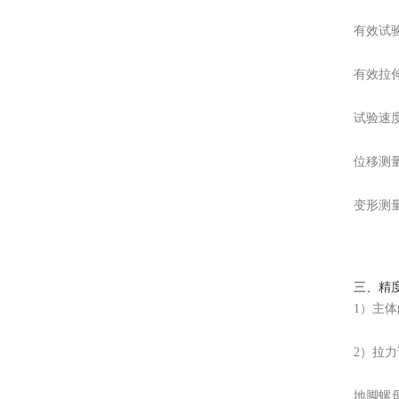
有效试验
有效拉伸
试验速度范
位移测量
变形测
三、精
1）主
2）拉
地脚螺