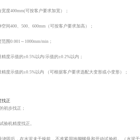
宽度400mm(可按客户要求加宽）；
空间400、500、600mm（可按客户要求加高）；
围0.001～1000mm/min；
精度示值的±0.5%以内/示值的±0.2%以内；
量精度示值的±0.5%以内 （可根据客户要求选配大变形或小变形）；
度找正
体的初步找正；
力试验机精度找正。
母浇固后，在水泥未干燥前，不准紧固地脚螺母和开动试验机。（水泥干燥