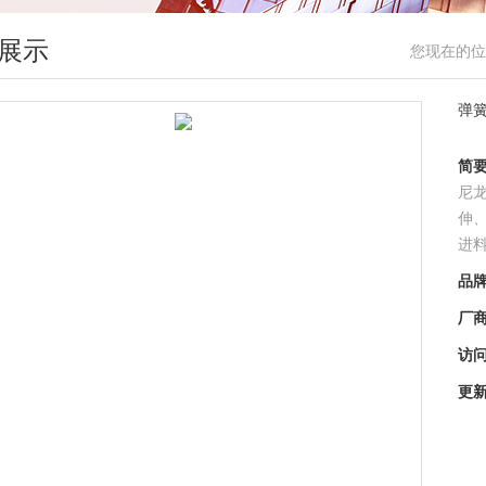
展示
您现在的位
弹
简
尼
伸
进
品
厂
访
更