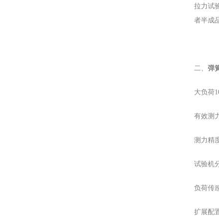
拉力试
者半成
二、
弹
大负荷1
有效测力范
测力精度
试验机分
负荷传
扩展配