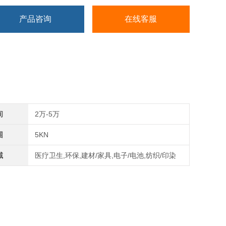
产品咨询
在线客服
间
2万-5万
围
5KN
域
医疗卫生,环保,建材/家具,电子/电池,纺织/印染