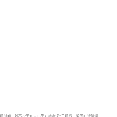
时间一般不少于10－15天）待水泥*干燥后，紧固好运脚螺