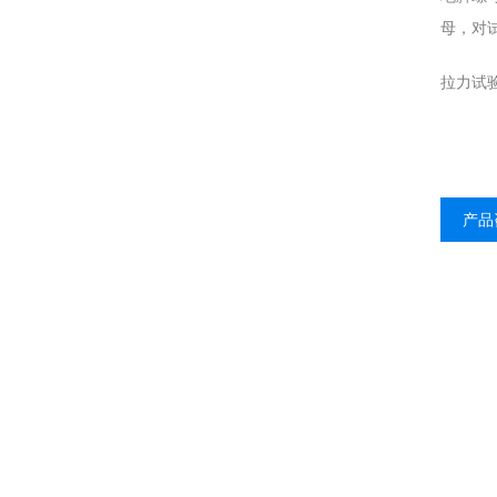
母，对
拉力试
产品