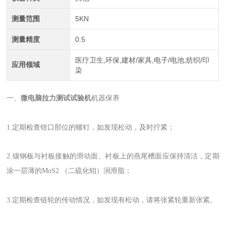
测量范围
5KN
测量精度
0.5
医疗卫生,环保,建材/家具,电子/电池,纺织/印
应用领域
染
一、
微电脑拉力测试试验机
机器保养
1.定期检查钳口部位的螺钉，如发现松动，及时拧紧；
2.镶钢板与衬板接触的滑动面、衬板上的燕尾槽面应保持清洁，定期
涂一层薄的MoS2 （二硫化钼）润滑脂；
3.定期检查链轮的传动情况，如发现有松动，请将张紧轮重新张紧。