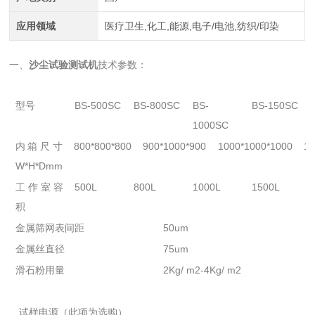
应用领域
医疗卫生,化工,能源,电子/电池,纺织/印染
一、
沙尘试验测试机
技术参数：
型号
BS-500SC
BS-800SC
BS-
BS-150SC
1000SC
内箱尺寸
800*800*800
900*1000*900
1000*1000*1000
10
W*H*Dmm
工作室容
500L
800L
1000L
1500L
积
金属筛网表间距
50um
金属丝直径
75um
滑石粉用量
2Kg/ m2-4Kg/ m2
试样电源（此项为选购）