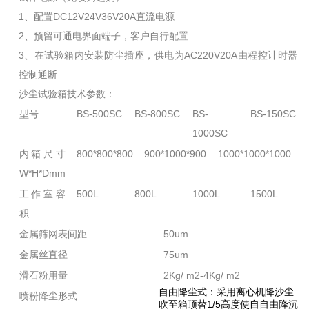
1、配置DC12V24V36V20A直流电源
2、预留可通电界面端子，客户自行配置
3、在试验箱内安装防尘插座，供电为AC220V20A由程控计时器
控制通断
沙尘试验箱技术参数：
型号
BS-500SC
BS-800SC
BS-
BS-150SC
1000SC
内箱尺寸
800*800*800
900*1000*900
1000*1000*1000
1
W*H*Dmm
工作室容
500L
800L
1000L
1500L
积
金属筛网表间距
50um
金属丝直径
75um
滑石粉用量
2Kg/ m2-4Kg/ m2
自由降尘式：采用离心机降沙尘
喷粉降尘形式
吹至箱顶替1/5高度使自自由降沉