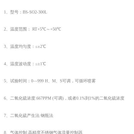
1、型号：BS-SO2-300L
2、温度范围： RT+5℃～+50℃
3、温度均匀度：≤±2℃
4、温度波动度：≤±1℃
5、试验时间：0—999 H、M、S可调，可循环喷雾
6、二氧化硫浓度:667PPM (可调)，或者0.1%到1%的二氧化硫浓度
7、二氧化硫产生法:钢瓶法
8、气体控制:高精度不锈钢气体流量控制器