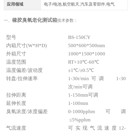
应用领域
电子/电池,航空航天,汽车及零部件,电气
橡胶臭氧老化测试箱
一、
技术参数：
型号
BS-150CY
内箱尺寸(W*H*D)
500*600*500mm
外箱尺寸
1000*1500*1000
温度范围
RT+10℃-60℃
温度偏差/波动度
±1℃/±0.5℃
转盘/拉伸速率
1-30r/min可调 1-30
次/min可调
拉伸距离
1-150mm可调
延伸长度
1-100mm
臭氧浓度/浓度偏差
0-1000pphm可调
≤5%pphm
气流速度
可实现气流速度12-