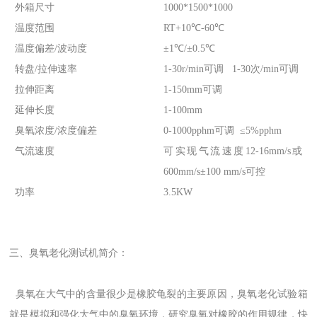
外箱尺寸
1000*1500*1000
温度范围
RT+10℃-60℃
温度偏差/波动度
±1℃/±0.5℃
转盘/拉伸速率
1-30r/min可调 1-30次/min可调
拉伸距离
1-150mm可调
延伸长度
1-100mm
臭氧浓度/浓度偏差
0-1000pphm可调 ≤5%pphm
气流速度
可实现气流速度12-16mm/s或
600mm/s±100 mm/s可控
功率
3.5KW
三、臭氧老化测试机简介：
臭氧在大气中的含量很少是橡胶龟裂的主要原因，臭氧老化试验箱
就是模拟和强化大气中的臭氧环境，研究臭氧对橡胶的作用规律，快