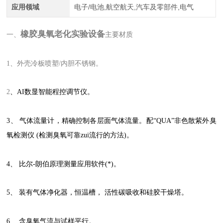
应用领域
电子/电池,航空航天,汽车及零部件,电气
橡胶臭氧老化实验设备
一、
主要材质
1、外壳冷板喷塑/内胆不锈钢。
2
、AI数显智能程控调节仪。
3、
气体流量计
，精确控制各层面气体流量。配“QUA”非
色散
紫外臭
氧检测仪
(检测臭氧可靠zui流行的方法)。
4、 比尔-朗伯原理测量应用软件(*)。
5、 装有
气体净化器
，
恒温槽
， 活性碳吸收和硅胶干燥塔。
6、 含臭氧气流与试样平行。