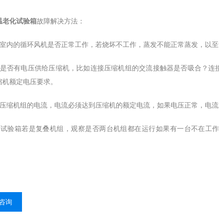
温老化试验箱
故障解决方法：
察室内的循环风机是否正常工作，若烧坏不工作，蒸发不能正常蒸发，以至
断是否有电压供给压缩机，比如连接压缩机组的交流接触器是否吸合？连
缩机额定电压要求。
断压缩机组的电流，电流必须达到压缩机的额定电流，如果电压正常，电
温试验箱若是复叠机组，观察是否两台机组都在运行如果有一台不在工
咨询