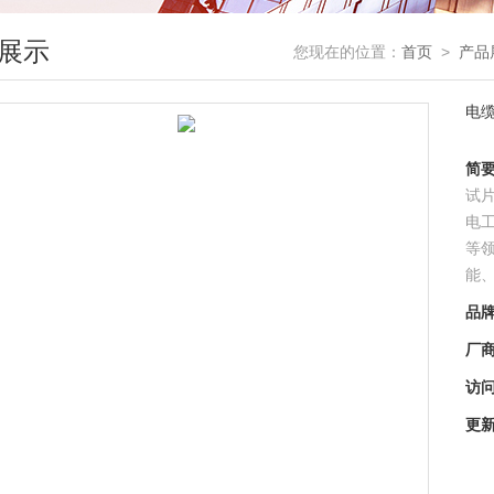
展示
您现在的位置：
首页
>
产品
电
简
试
电
等
能
品
厂
访
更