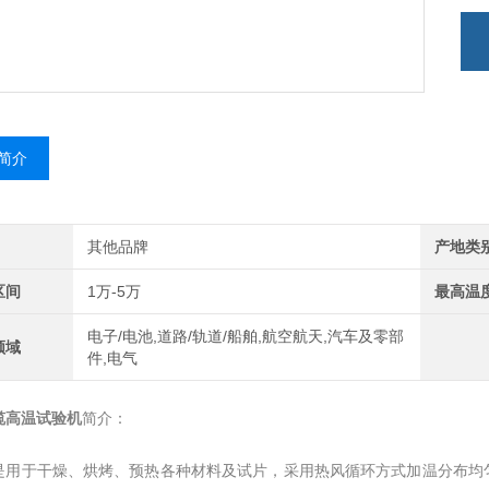
简介
其他品牌
产地类
区间
1万-5万
最高温
电子/电池,道路/轨道/船舶,航空航天,汽车及零部
领域
件,电气
缆高温试验机
简介：
是用于干燥、烘烤、预热各种材料及试片，采用热风循环方式加温分布均