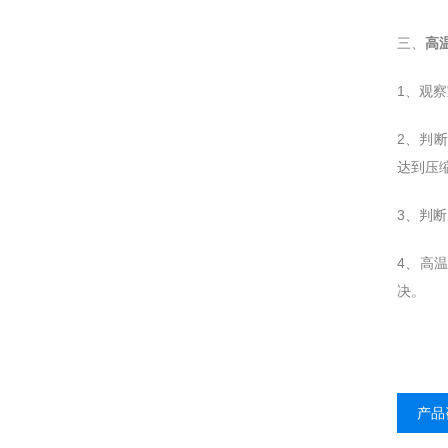
三、
高
1、观
2、判
达到压
3、判
4、高
决。
产品