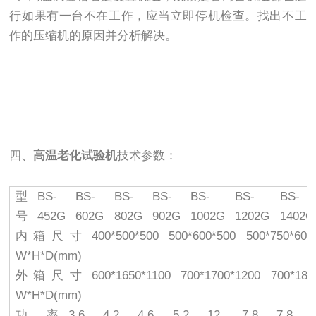
行如果有一台不在工作，应当立即停机检查。找出不工
作的压缩机的原因并分析解决。
四、
高温老化试验机
技术参数：
型
BS-
BS-
BS-
BS-
BS-
BS-
BS-
号
452G
602G
802G
902G
1002G
1202G
1402G
内箱尺寸
400*500*500
500*600*500
500*750*600
W*H*D(mm)
外箱尺寸
600*1650*1100
700*1700*1200
700*185
W*H*D(mm)
功率
3.6
4.2
4.6
5.2
12
7.8
7.8