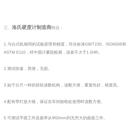
洛氏硬度计制造商
三、
特点：
1.与台式机相同的试验原理和精度，符合标准GB/T230、ISO6508和
ASTM E110，经中国计量院检测，误差不大于1.5HR。
2.测试快速，简便，无损。
3.如千分尺一样的鼓轮读数机构，读数方便，重复性好，精度高。
4.配有带灯放大镜，保证在车间较暗处使用时读数方便。
5.可测试平面工件及曲率从Φ50mm到无穷大的曲面工件。