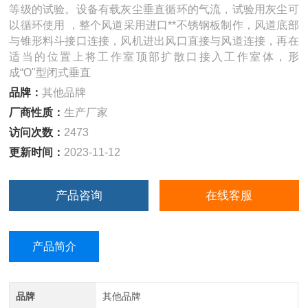
等级的试验。设备有载灰尘垂直循环的气流，试验用灰尘可
以循环使用 ，整个风道采用进口**不锈钢板制作，风道底部
与锥形料斗接口连接，风机进出风口直接与风道连接，再在
适当的位置上将工作室顶部扩散口接入工作室体，形
成“O"型闭式垂直
品牌：
其他品牌
厂商性质：
生产厂家
访问次数：
2473
更新时间：
2023-11-12
产品咨询
在线客服
产品简介
品牌
其他品牌