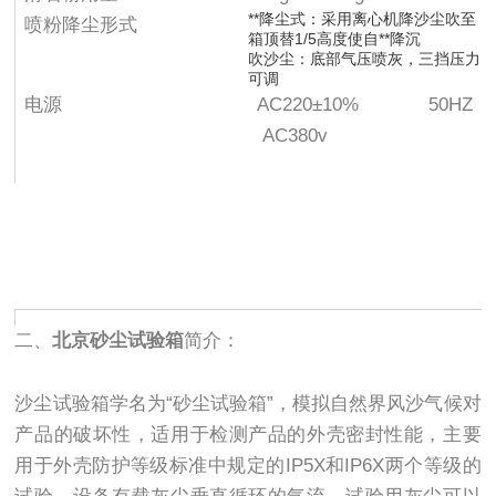
**降尘式：采用离心机降沙尘吹至
喷粉降尘形式
箱顶替1/5高度使自**降沉
吹沙尘：底部气压喷灰，三挡压力
可调
电源
AC220±10% 50HZ
AC380v
二、
北京砂尘试验箱
简介：
沙尘试验箱学名为“砂尘试验箱”，模拟自然界风沙气候对
产品的破坏性，适用于检测产品的外壳密封性能，主要
用于外壳防护等级标准中规定的IP5X和IP6X两个等级的