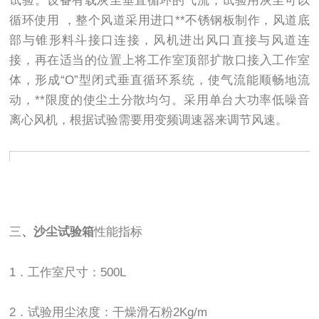
试验。设备有载灰尘垂直循环的气流，试验用灰尘可以
循环使用 ，整个风道采用进口**不锈钢板制作，风道底
部与锥形料斗接口连接，风机进出风口直接与风道连
接，再在适当的位置上将工作室顶部扩散口接入工作室
体，形成“O”型闭式垂直循环系统，使气流能顺畅地流
动，**限度的使尘土分散均匀。采用单台大功率低噪音
离心风机，根据试验需要用变频调速器来调节风速。
三
、
沙尘试验箱
性能指标
1．工作室尺寸：500L
2．试验用尘浓度：干燥滑石粉2Kg/m