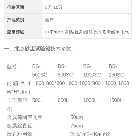
价格区间
5万-10万
产地类别
国产
应用领域
电子/电池,道路/轨道/船舶,汽车及零部件,电气
一、
北京砂尘试验箱
技术参数：
型号
BS-
BS-
BS-
BS-
500SC
800SC
1000SC
150SC
内箱尺寸
800*800*800
900*1000*900
1000*1000*1
W*H*Dmm
工作室容
500L
800L
1000L
1500L
积
金属筛网表间距
50um
金属丝直径
75um
滑石粉用量
2Kg/ m2-4Kg/ m2