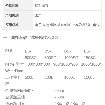
价格区间
5万-10万
产地类别
国产
应用领域
电子/电池,道路/轨道/船舶,汽车及零部件,电气
一、
摩托车砂尘试验箱
技术参数：
型号
BS-
BS-
BS-
BS-
500SC
800SC
1000SC
150SC
内箱尺寸
800*800*800
900*1000*900
1000*1000*1
W*H*Dmm
工作室容
500L
800L
1000L
1500L
积
金属筛网表间距
50um
金属丝直径
75um
滑石粉用量
2Kg/ m2-4Kg/ m2