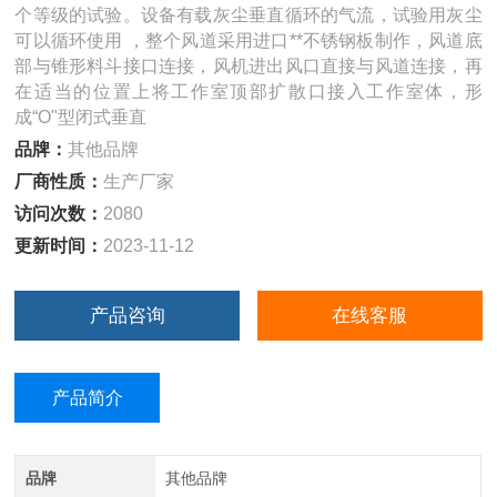
个等级的试验。设备有载灰尘垂直循环的气流，试验用灰尘
可以循环使用 ，整个风道采用进口**不锈钢板制作，风道底
部与锥形料斗接口连接，风机进出风口直接与风道连接，再
在适当的位置上将工作室顶部扩散口接入工作室体，形
成“O"型闭式垂直
品牌：
其他品牌
厂商性质：
生产厂家
访问次数：
2080
更新时间：
2023-11-12
产品咨询
在线客服
产品简介
品牌
其他品牌