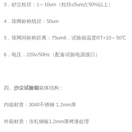
3．砂尘粒径：1～10um（粒径≤5um占50%以上）
4．筛网标称线径：50um
5．筛网间标称距离：75um6．试验箱温度RT+10～50℃
6．电压：220v/50Hz（配备试验电源接口）
四、
沙尘试验箱
箱体结构：
内箱材质：304#不锈钢 1.2mm厚
外箱材质：冷轧钢板1.2mm厚烤漆处理