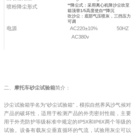
**降尘式：采用离心机降沙尘吹至
喷粉降尘形式
箱顶替1/5高度使自**降沉
吹沙尘：底部气压喷灰，三挡压力
可调
电源
AC220±10% 50HZ
AC380v
二、
摩托车砂尘试验箱
简介：
沙尘试验箱学名为“砂尘试验箱”，模拟自然界风沙气候对
产品的破坏性，适用于检测产品的外壳密封性能，主要
用于外壳防护等级标准中规定的IP5X和IP6X两个等级的
试验。设备有载灰尘垂直循环的气流，试验用灰尘可以