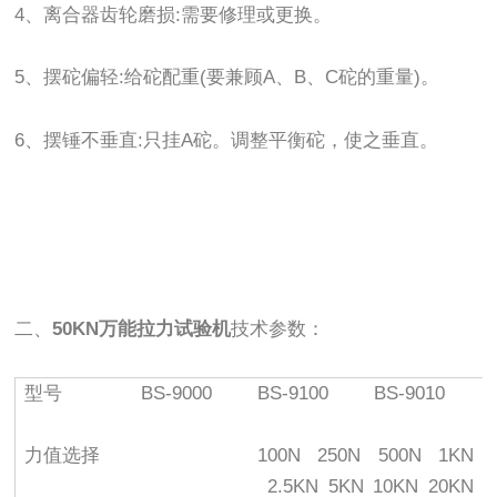
4、离合器齿轮磨损:需要修理或更换。
5、摆砣偏轻:给砣配重(要兼顾A、B、C砣的重量)。
6、摆锤不垂直:只挂A砣。调整平衡砣，使之垂直。
二、
50KN万能拉力试验机
技术参数：
型号
BS-9000
BS-9100
BS-9010
力值选择
100N 250N 500N 1KN
2.5KN 5KN 10KN 20KN