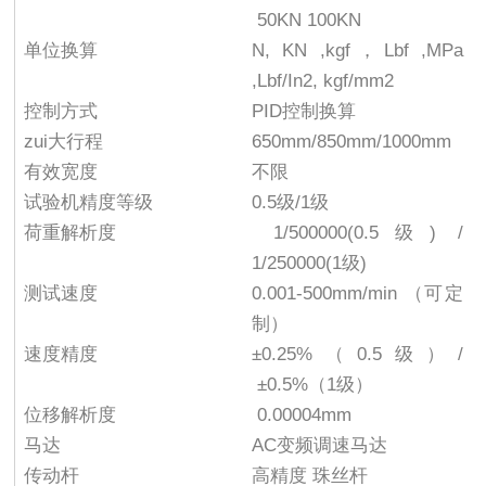
50KN 100KN
单位换算
N, KN ,kgf，Lbf ,MPa
,Lbf/In2, kgf/mm2
控制方式
PID控制换算
zui大行程
650mm/850mm/1000mm
有效宽度
不限
试验机精度等级
0.5级/1级
荷重解析度
1/500000(0.5级) /
1/250000(1级)
测试速度
0.001-500mm/min （可定
制）
速度精度
±0.25%（0.5级）/
±0.5%（1级）
位移解析度
0.00004mm
马达
AC变频调速马达
传动杆
高精度 珠丝杆