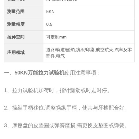
测量范围
5KN
测量精度
0.5
拉伸空间
可定制mm
道路/轨道/船舶,纺织/印染,航空航天,汽车及零
应用领域
部件,电气
一、
50KN万能拉力试验机
使用注意事项：
1、拉力试验机加荷时，指针颤动或时走时停。
2、操纵手柄移位:调整操纵手柄，使其与牙槽配合好。
3、摩擦盘的皮垫圈或弹簧磨损:需更换皮垫圈或弹簧。