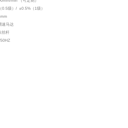
500mm/min （可定制）
%（0.5级）/ ±0.5%（1级）
4mm
调速马达
珠丝杆
/50HZ