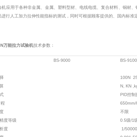
验机应用于各种非金属、金属、塑料型材、电线电缆、复合材料、铜材、
品进行人工加力拉伸性能指标的测试，同时可根据顾客提供的、国内标准
50N万能拉力试验机
技术参数：
BS-9000
BS-9100
择
100N 2
算
N, KN ,k
式
PID控
行程
650mm/
度
不限
精度等级
0.5级/1
析度
1/50000