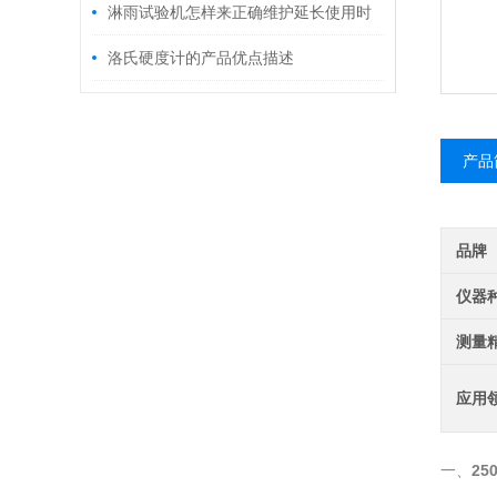
好坏
淋雨试验机怎样来正确维护延长使用时
间呢
洛氏硬度计的产品优点描述
产品
品牌
仪器
测量
应用
一、
2