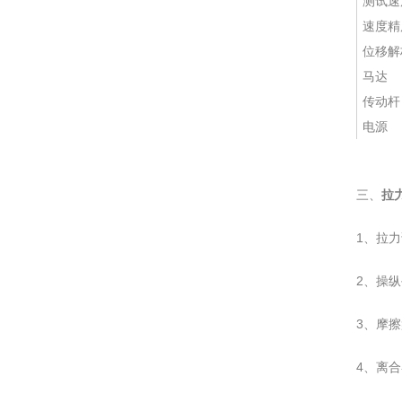
测试速
速度精
位移解
马达
传动杆
电源
三、
拉
1、拉
2、操
3、摩
4、离