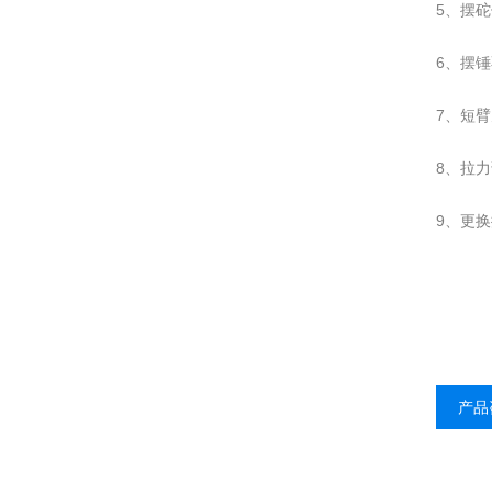
5、摆砣
6、摆
7、短
8、拉
9、更
产品