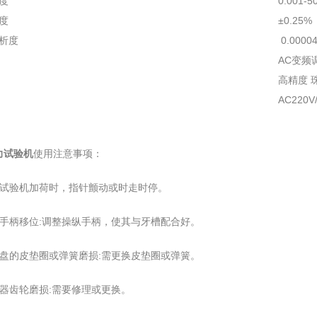
度
0.001-
度
±0.25
析度
0.0000
AC变频
高精度 
AC220V
力试验机
使用注意事项：
力试验机加荷时，指针颤动或时走时停。
纵手柄移位:调整操纵手柄，使其与牙槽配合好。
擦盘的皮垫圈或弹簧磨损:需更换皮垫圈或弹簧。
合器齿轮磨损:需要修理或更换。