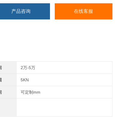
产品咨询
在线客服
间
2万-5万
围
5KN
间
可定制mm