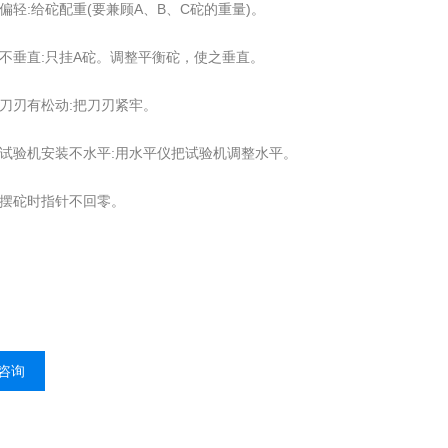
偏轻:给砣配重(要兼顾A、B、C砣的重量)。
锤不垂直:只挂A砣。调整平衡砣，使之垂直。
臂刀刃有松动:把刀刃紧牢。
力试验机安装不水平:用水平仪把试验机调整水平。
换摆砣时指针不回零。
咨询