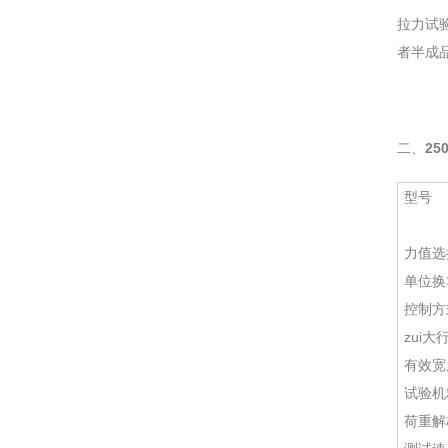
拉力试
者半成
二、
2
型号
力值选
单位换
控制方
zui大
有效宽
试验机
荷重解