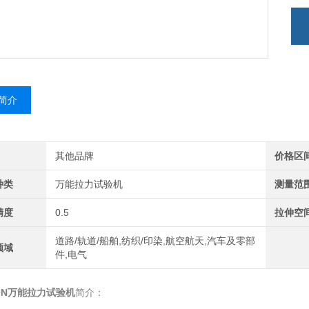
简介
其他品牌
价格区
种类
万能拉力试验机
测量范
精度
0.5
拉伸空
道路/轨道/船舶,纺织/印染,航空航天,汽车及零部
领域
件,电气
50N万能拉力试验机
简介：