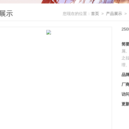
展示
您现在的位置：
首页
>
产品展示
>
25
简
属
之
理
品
厂
访
更