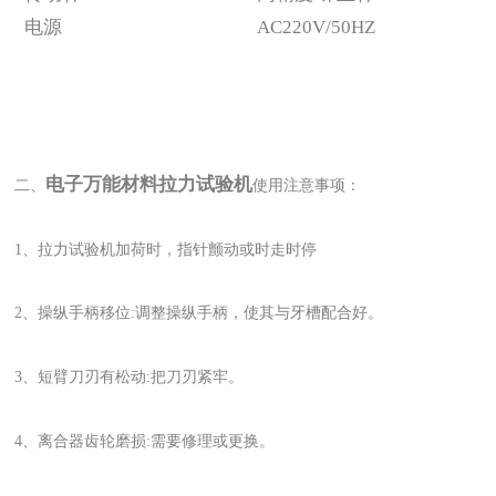
电源
AC220V/50HZ
电子万能材料拉力试验机
二、
使用注意事项：
1、拉力试验机加荷时，指针颤动或时走时停
2、操纵手柄移位:调整操纵手柄，使其与牙槽配合好。
3、短臂刀刃有松动:把刀刃紧牢。
4、离合器齿轮磨损:需要修理或更换。