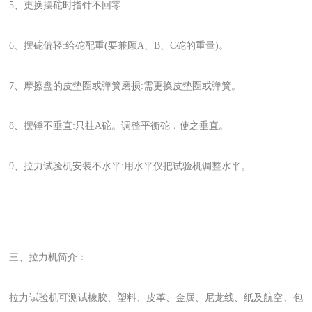
5、更换摆砣时指针不回零
6、摆砣偏轻:给砣配重(要兼顾A、B、C砣的重量)。
7、摩擦盘的皮垫圈或弹簧磨损:需更换皮垫圈或弹簧。
8、摆锤不垂直:只挂A砣。调整平衡砣，使之垂直。
9、拉力试验机安装不水平:用水平仪把试验机调整水平。
三、拉力机
简介：
拉力试验机可测试橡胶、塑料、皮革、金属、尼龙线、纸及航空、包