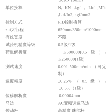
50KN 100KN
单位换算
N, KN ,kgf，Lbf ,MPa
,Lbf/In2, kgf/mm2
控制方式
PID控制换算
zui大行程
650mm/850mm/1000mm
有效宽度
不限
试验机精度等级
0.5级/1级
荷重解析度
1/500000(0.5级) /
1/250000(1级)
测试速度
0.001-500mm/min （可定
制）
速度精度
±0.25%（0.5级）/
±0.5%（1级）
位移解析度
0.00004mm
马达
AC变频调速马达
传动杆
高精度 珠丝杆