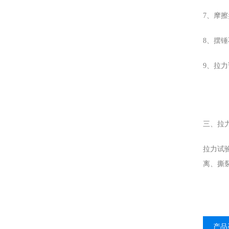
7、摩
8、摆
9、拉
三、拉
拉力试
离、撕
产品