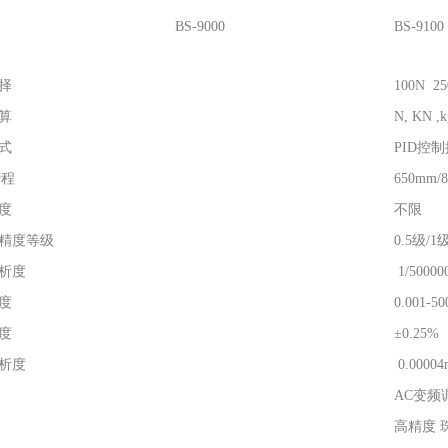
BS-9000
BS-9100
择
100N 2
算
N, KN ,k
式
PID控
行程
650mm/
度
不限
精度等级
0.5级/1
析度
1/500000
度
0.001-
度
±0.25%
析度
0.0000
AC变频
高精度 