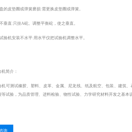
擦盘的皮垫圈或弹簧磨损:需更换皮垫圈或弹簧。
锤不垂直:只挂A砣。调整平衡砣，使之垂直。
力试验机安装不水平:用水平仪把试验机调整水平。
力机
简介：
验机可测试橡胶、塑料、皮革、金属、尼龙线、纸及航空、包装、建筑、
裂等试验，为品质管理、进料检验、物性试验、力学研究材料开发之基本
咨询