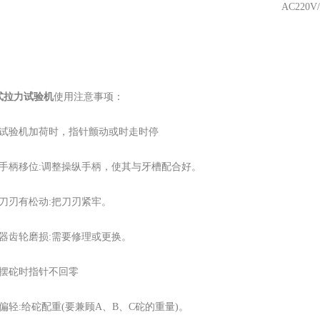
AC220V
式拉力试验机
使用注意事项：
力试验机加荷时，指针颤动或时走时停
纵手柄移位:调整操纵手柄，使其与牙槽配合好。
臂刀刃有松动:把刀刃紧牢。
合器齿轮磨损:需要修理或更换。
换摆砣时指针不回零
偏轻:给砣配重(要兼顾A、B、C砣的重量)。