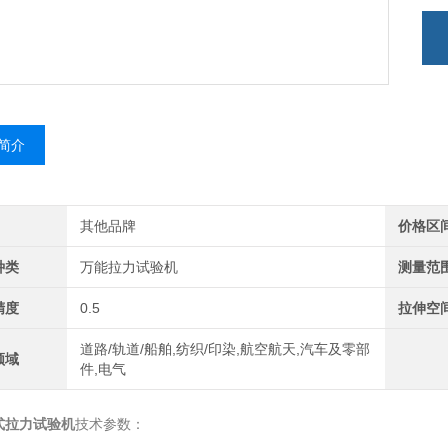
简介
其他品牌
价格区
种类
万能拉力试验机
测量范
精度
0.5
拉伸空
道路/轨道/船舶,纺织/印染,航空航天,汽车及零部
领域
件,电气
式拉力试验机
技术参数：