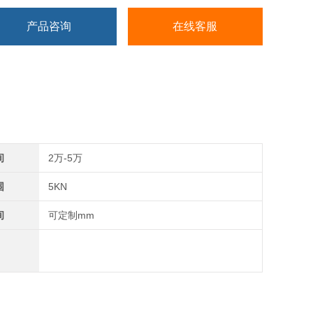
产品咨询
在线客服
间
2万-5万
围
5KN
间
可定制mm