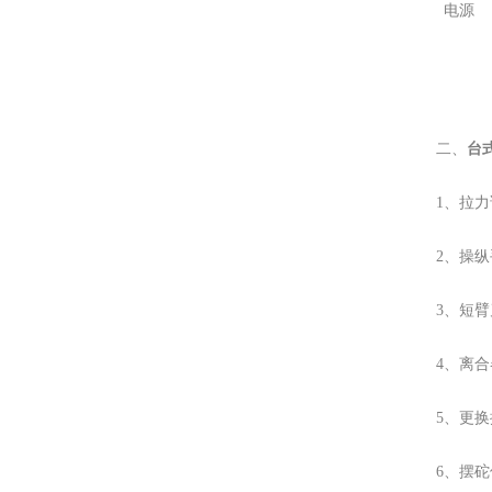
电源
台
二、
1、拉
2、操
3、短
4、离
5、更
6、摆砣