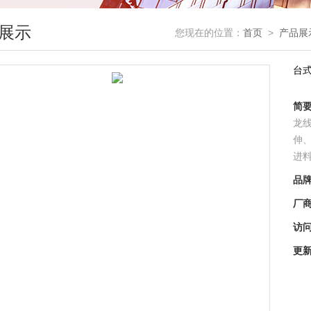
展示
您现在的位置：
首页
>
产品展
台
简
龙
伸
进
品
厂
访
更