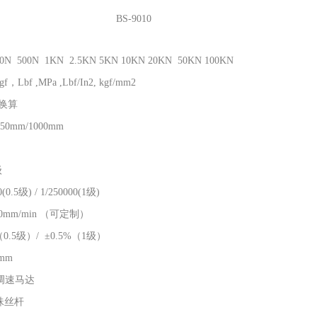
BS-9010
50N 500N 1KN 2.5KN 5KN 10KN 20KN 50KN 100KN
gf，Lbf ,MPa ,Lbf/In2, kgf/mm2
制换算
850mm/1000mm
级
(0.5级) / 1/250000(1级)
500mm/min （可定制）
（0.5级）/ ±0.5%（1级）
4mm
调速马达
珠丝杆