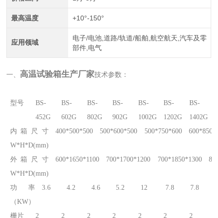
最高温度
+10°-150°
电子/电池,道路/轨道/船舶,航空航天,汽车及零
应用领域
部件,电气
高温试验箱生产厂家
一、
技术参数：
型号
BS-
BS-
BS-
BS-
BS-
BS-
BS-
452G
602G
802G
902G
1002G
1202G
1402G
内箱尺寸
400*500*500
500*600*500
500*750*600
600*850*
W*H*D(mm)
外箱尺寸
600*1650*1100
700*1700*1200
700*1850*1300
80
W*H*D(mm)
功率
3.6
4.2
4.6
5.2
12
7.8
7.8
（KW）
栅片
2
2
2
2
2
2
2