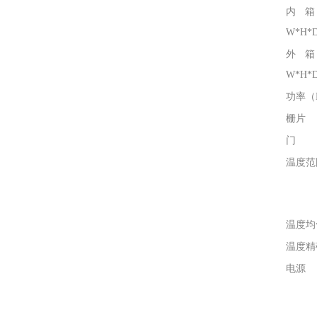
内
W*H*D
外
W*H*D
功率（
栅片
门
温度范
温度均
温度精
电源