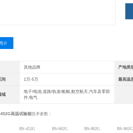
简介
其他品牌
产地类
区间
1万-5万
最高温
电子/电池,道路/轨道/船舶,航空航天,汽车及零部
领域
件,电气
-452G高温试验箱
技术参数：
BS-452G
BS-602G
BS-802G
BS-902G