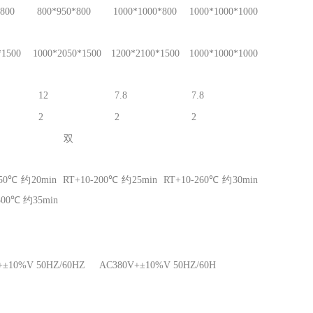
800
800*950*800
1000*1000*800
1000*1000*1000
*1500
1000*2050*1500
1200*2100*1500
1000*1000*1000
12
7.8
7.8
2
2
2
双
150℃ 约20min RT+10-200℃ 约25min RT+10-260℃ 约30min
300℃ 约35min
+±10%V 50HZ/60HZ AC380V+±10%V 50HZ/60H