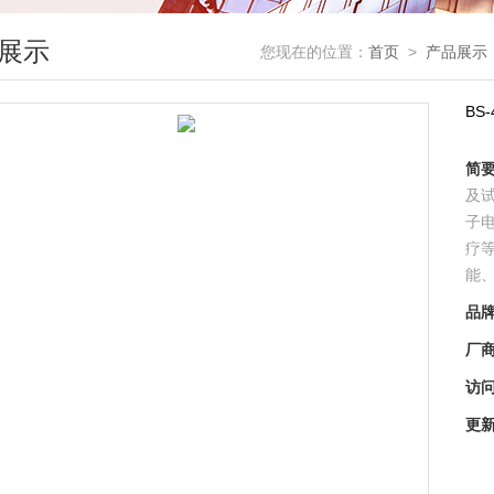
展示
您现在的位置：
首页
>
产品展示
BS
简
及
子
疗
能
品
厂
访
更