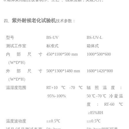
紫外耐候老化试验机
四、
技术参数：
型号
BS-UV
BS-UV-L
测试工作室
标准式
箱体式
内部尺寸
450*1100*500 mm
1000*500*600
（W*D*H）
外部尺寸
500*1300*1480 mm
1600*1420*800
（W*D*H）
温湿度范围
RT+10℃-70℃
辐照温度：
95%-100%
50℃-70℃ 冷凝温
度：RT-60℃
≥85%RH
温度波动度
≤±0.5℃
≤±0.5℃