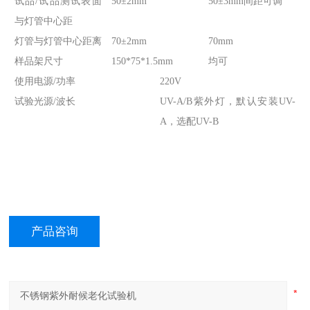
试品/试品测试表面
50±2mm
50±3mm间距可调
与灯管中心距
灯管与灯管中心距离
70±2mm
70mm
样品架尺寸
150*75*1.5mm
均可
使用电源/功率
220V
试验光源/波长
UV-A/B紫外灯，默认安装UV-
A，选配UV-B
产品咨询