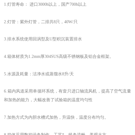
1.灯管寿命： 进口3000h以上，国产700h以上
2.灯管：紫外灯管，二排共8只，40W/只
3.排水系统使用回涡型及U型积沉装置排水
4.箱体材质为1.2mm厚304SUS高级不锈钢板及铝合金框架。
5.水源及耗量：洁净水或蒸馏水8升/天
6.箱内风道采用单循环系统，有壹只进口轴流风机，提高了空气流量
和加热的能力，大幅改善了试验箱的温度均匀性
7.加热方式为内胆水槽式加热，升温快，温度分布均匀。
8.箱体采用数控设备制作、工艺*、线条流畅，美观大方。