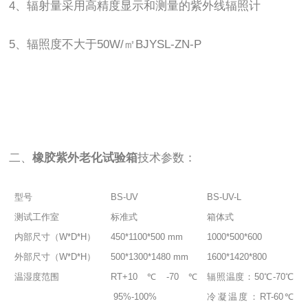
4、辐射量采用高精度显示和测量的紫外线辐照计
5、辐照度不大于50W/㎡BJYSL-ZN-P
二、
橡胶紫外老化试验箱
技术参数：
型号
BS-UV
BS-UV-L
测试工作室
标准式
箱体式
内部尺寸（W*D*H）
450*1100*500 mm
1000*500*600
外部尺寸（W*D*H）
500*1300*1480 mm
1600*1420*800
温湿度范围
RT+10℃-70℃
辐照温度：50℃-70℃
95%-100%
冷凝温度：RT-60℃