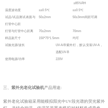
≥85%RH
温度波动度
≤±0.5℃
≤±0.5℃
试品/试品测试表面与
50±2mm
50±3mm间距可调
灯管中心距
灯管与灯管中心距离
70±2mm
70mm
样品架尺寸
150*75*1.5mm
均可
试验光源/波长
UV-A/B紫外灯，默认安装UV-A，
选配UV-B
使用电源/功率
220V
三、
紫外光老化试验机
产品用途:
紫外老化试验箱采用能模拟阳光中UV段光谱的荧光紫外