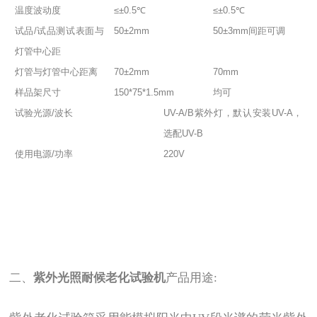
温度波动度
≤±0.5℃
≤±0.5℃
试品/试品测试表面与
50±2mm
50±3mm间距可调
灯管中心距
灯管与灯管中心距离
70±2mm
70mm
样品架尺寸
150*75*1.5mm
均可
试验光源/波长
UV-A/B紫外灯，默认安装UV-A，
选配UV-B
使用电源/功率
220V
二、
紫外光照耐候老化试验机
产品用途: