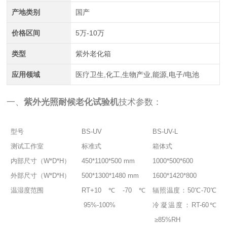
产地类别
国产
价格区间
5万-10万
类型
紫外老化箱
应用领域
医疗卫生,化工,生物产业,能源,电子/电池
一、
紫外光照耐候老化试验机
技术参数：
型号
BS-UV
BS-UV-L
测试工作室
标准式
箱体式
内部尺寸（W*D*H）
450*1100*500 mm
1000*500*600
外部尺寸（W*D*H）
500*1300*1480 mm
1600*1420*800
温湿度范围
RT+10℃-70℃
辐照温度：50℃-70℃
95%-100%
冷凝温度：RT-60℃
≥85%RH