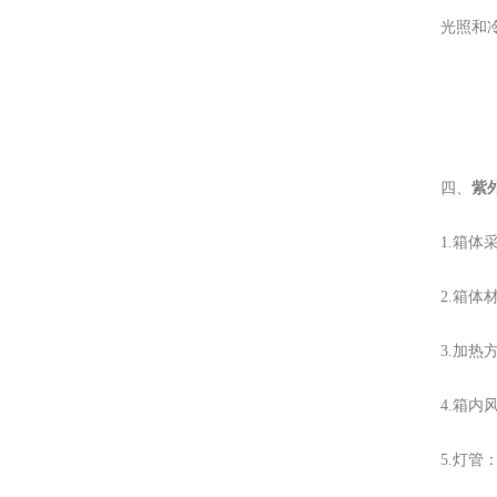
光照和
紫
四、
1.箱
2.箱体
3.加
4.箱
5.灯管