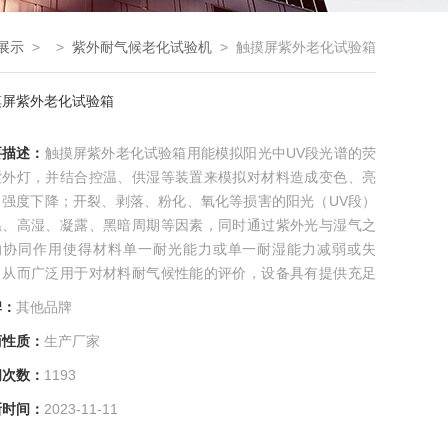
展示
> >
紫外耐气候老化试验机
> 触摸屏紫外老化试验箱
摸屏紫外老化试验箱
要描述：
触摸屏紫外老化试验箱用能模拟阳光中UV段光谱的荧
紫外灯，并结合控温、供湿等装置来模拟对材料造成变色、亮
、强度下降；开裂、剥落、粉化、氧化等损害的阳光（UV段）
温、高湿、凝露、黑暗周期等因素，同时通过紫外光与湿气之
的协同作用使得材料单一耐光能力或单一耐湿能力减弱或失
，从而广泛用于对材料耐气候性能的评价，设备具有提供充足
阳光UV模拟，使用维护成本低廉，设备采用程控器自动运行试
牌：
其他品牌
周期，
商性质：
生产厂家
问次数：
1193
新时间：
2023-11-11