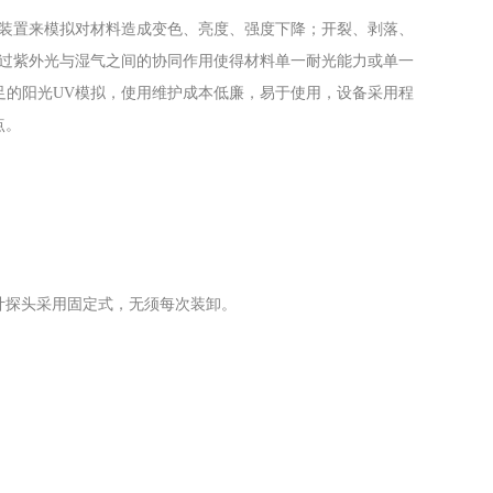
等装置来模拟对材料造成变色、亮度、强度下降；开裂、剥落、
通过紫外光与湿气之间的协同作用使得材料单一耐光能力或单一
足的阳光UV模拟，使用维护成本低廉，易于使用，设备采用程
点。
计探头采用固定式，无须每次装卸。