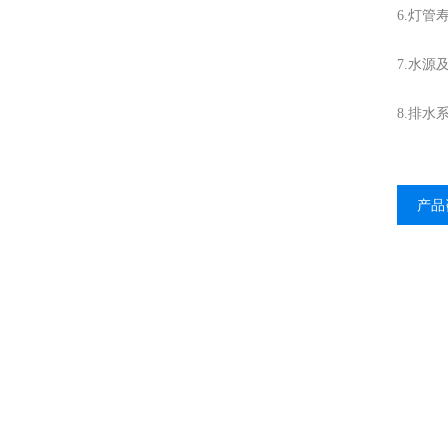
6.灯管
7.水源
8.排
产品