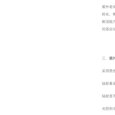
紫外老
粉化、
耐湿能
控器自
紫
三、
采用黑
辐射量
辐射度不
光照和