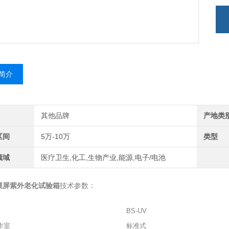
简介
其他品牌
产地类
区间
5万-10万
类型
领域
医疗卫生,化工,生物产业,能源,电子/电池
摸屏紫外老化试验箱
技术参数：
BS-UV
作室
标准式