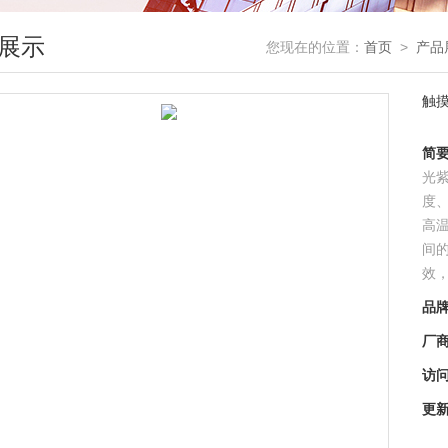
展示
您现在的位置：
首页
>
产品
触
简
光
度
高
间
效
的
品
验
厂
访
更