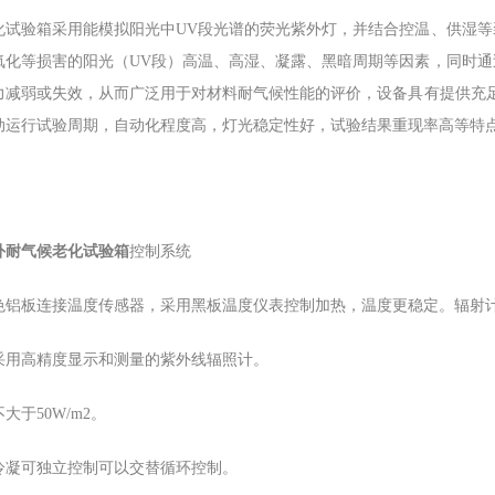
化试验箱采用能模拟阳光中UV段光谱的荧光紫外灯，并结合控温、供湿
氧化等损害的阳光（UV段）高温、高湿、凝露、黑暗周期等因素，同时
力减弱或失效，从而广泛用于对材料耐气候性能的评价，设备具有提供充
动运行试验周期，自动化程度高，灯光稳定性好，试验结果重现率高等特
外耐气候老化试验箱
控制系统
色铝板连接温度传感器，采用黑板温度仪表控制加热，温度更稳定。辐射
采用高精度显示和测量的紫外线辐照计。
大于50W/m2。
冷凝可独立控制可以交替循环控制。