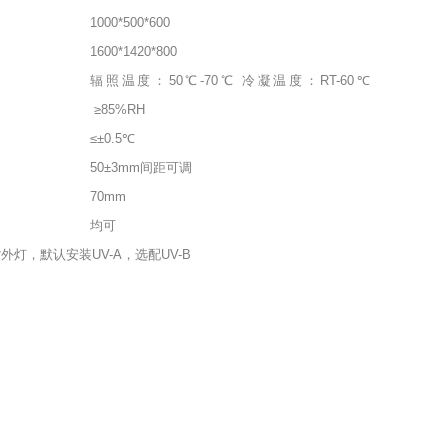
1000*500*600
1600*1420*800
辐照温度：50℃-70℃ 冷凝温度：RT-60℃
≥85%RH
≤±0.5℃
50±3mm间距可调
70mm
均可
B紫外灯，默认安装UV-A，选配UV-B