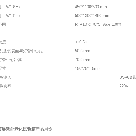
（W*D*H）
450*1100*500 mm
（W*D*H）
500*1300*1480 mm
范围
RT+10℃-70℃ 95%-100%
动度
≤±0.5℃
试品测试表面与灯管中心距
50±2mm
灯管中心距离
70±2mm
尺寸
150*75*1.5mm
源/波长
UV-A/
源/功率
220V
摸屏紫外老化试验箱
产品用途: