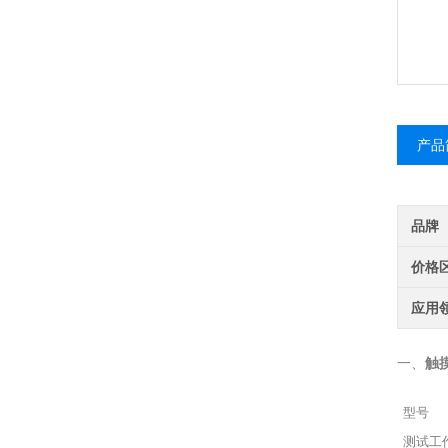
产品
品牌
价格
应用
触
一、
型号
测试工