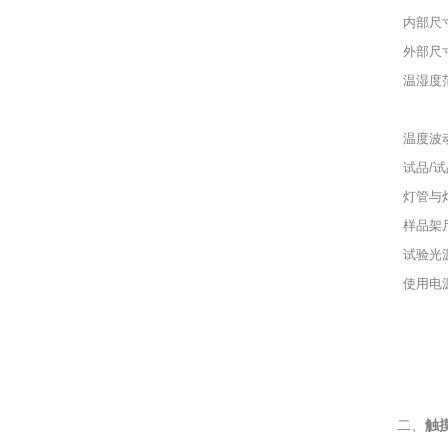
内部尺寸
外部尺寸
温湿度
温度波
试品/
灯管与
样品架
试验光
使用电
触
二、