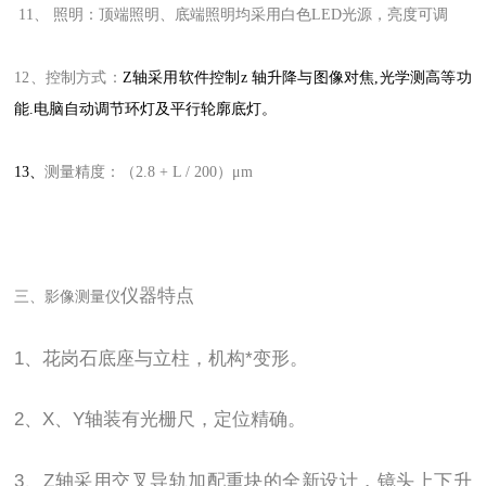
11、 照明：顶端照明、底端照明均采用白色LED光源，亮度可调
12、控制方式：
Z轴采用软件控制z 轴升降与图像对焦,光学测高等功
能.电脑自动调节环灯及平行轮廓底灯。
13、
测量精度：（2.8 + L / 200）μm
仪器特点
三、
影像测量仪
1、花岗石底座与立柱，机构*变形。
2、X、Y轴装有光栅尺，定位精确。
3、Z轴采用交叉导轨加配重块的全新设计，镜头上下升