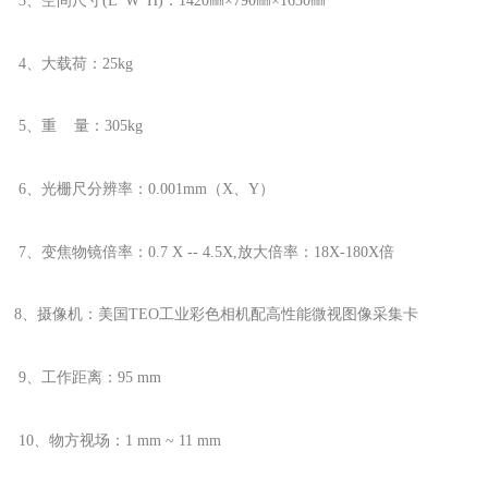
3、空间尺寸(L*W*H)：1420㎜×790㎜×1630㎜
4、大载荷：25kg
5、重 量：305kg
6、光栅尺分辨率：0.001mm（X、Y）
7、变焦物镜倍率：0.7 X -- 4.5X,放大倍率：18X-180X倍
8、摄像机：美国TEO工业彩色相机配高性能微视图像采集卡
9、工作距离：95 mm
10、物方视场：1 mm ~ 11 mm