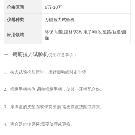
价格区间
5万-10万
仪器种类
万能拉力试验机
环保,能源,建材/家具,电子/电池,道路/轨道/船
应用领域
舶
钢筋拉力试验机
一、
使用注意事项：
1、拉力试验机加荷时，指针颤动或时走时停
2、操纵手柄移位:调整操纵手柄，使其与牙槽配合好。
3、摩擦盘的皮垫圈或弹簧磨损:需更换皮垫圈或弹簧。
4、离合器齿轮磨损:需要修理或更换。