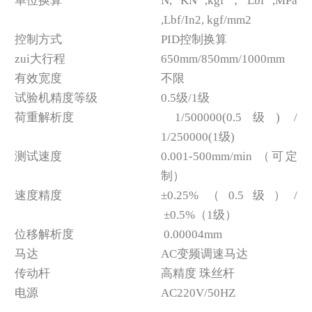
单位换算
N, KN ,kgf，Lbf ,MPa
,Lbf/In2, kgf/mm2
控制方式
PID控制换算
zui大行程
650mm/850mm/1000mm
有效宽度
不限
试验机精度等级
0.5级/1级
荷重解析度
1/500000(0.5级) /
1/250000(1级)
测试速度
0.001-500mm/min （可定
制）
速度精度
±0.25%（0.5级）/
±0.5%（1级）
位移解析度
0.00004mm
马达
AC变频调速马达
传动杆
高精度 珠丝杆
电源
AC220V/50HZ