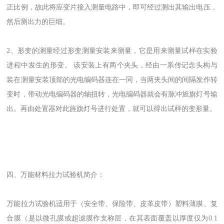
正比例，故此将应变片接入测量电路中，即可经过测出其输出电压，
然后测出力的巨细。
2、形变的测量经过形变测量安装来测量，它是用来测量试样在实验
进程中发生的形变。 该安装上有两个夹头，经由一系传记念头构与
装在测量安装顶部的光电编码器连在一同，当两夹头间的间隔发作转
变时，带动光电编码器的轴扭转，光电编码器就会有脉冲旌旗灯号输
出。再由处置器对此旌旗灯号进行处置，就可以得出试样的变形量。
四、
万能材料拉力试验机
简介：
万能拉力试验机适用于（安全带、保险带、皮革皮带）塑料薄膜、复
合膜（是以微孔膜或超滤膜作支称层，在其表面覆盖以厚度仅为0.1