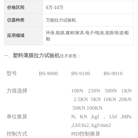
价格区间
5万-10万
仪器种类
万能拉力试验机
环保,能源,建材/家具,电子/电池,道路/轨道/船
应用领域
舶
塑料薄膜拉力试验机
一、
技术参数：
型号
BS-9000
BS-9100
BS-9010
力值选择
100N 250N 500N 1KN
2.5KN 5KN 10KN 20KN
50KN 100KN
单位换算
N, KN ,kgf，Lbf ,MPa
,Lbf/In2, kgf/mm2
控制方式
PID控制换算